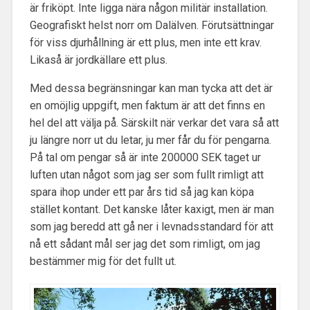
är friköpt. Inte ligga nära någon militär installation.
Geografiskt helst norr om Dalälven. Förutsättningar
för viss djurhållning är ett plus, men inte ett krav.
Likaså är jordkällare ett plus.
Med dessa begränsningar kan man tycka att det är
en omöjlig uppgift, men faktum är att det finns en
hel del att välja på. Särskilt när verkar det vara så att
ju längre norr ut du letar, ju mer får du för pengarna.
På tal om pengar så är inte 200000 SEK taget ur
luften utan något som jag ser som fullt rimligt att
spara ihop under ett par års tid så jag kan köpa
stället kontant. Det kanske låter kaxigt, men är man
som jag beredd att gå ner i levnadsstandard för att
nå ett sådant mål ser jag det som rimligt, om jag
bestämmer mig för det fullt ut.