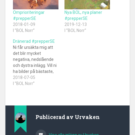
Omprioriteringar
Nya BOL, nya planer
#prepperSE
#prepperSE
2018-01-09
2019-12-13
I ”BOL Norr”
I ”BOL Norr”
Dränerad #prepperSE
Ni får ursäkta mig att
det blir mycket
negativa, nedslående
och dystra inlägg. Vill ni
ha bilder på bästaste,
vackraste grillkvällen
2018-07-05
med vänner, bubbel och
I ”BOL Norr”
idel leenden så har ni
nog ändå hamnat fel.
Jag är medveten om
att det blir mycket "me,
myself and I", det kan
Publicerad av
Urvaken
inte hjälpas…