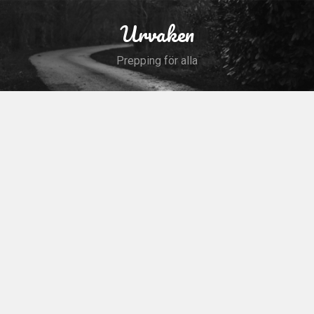
Skip
to
Urvaken
Search
content
Prepping för alla