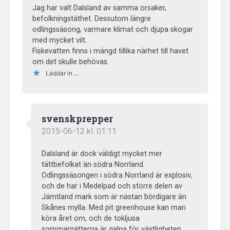
Jag har valt Dalsland av samma orsaker,
befolkningstäthet. Dessutom längre
odlingssäsong, varmare klimat och djupa skogar
med mycket vilt.
Fiskevatten finns i mängd tillika närhet till havet
om det skulle behövas.
Laddar in …
svenskprepper
2015-06-12 kl. 01:11
Dalsland är dock väldigt mycket mer
tättbefolkat än södra Norrland.
Odlingssäsongen i södra Norrland är explosiv,
och de har i Medelpad och större delen av
Jämtland mark som är nästan bördigare än
Skånes mylla. Med pit greenhouse kan man
köra året om, och de tokljusa
sommarnätterna är galna för växtligheten.