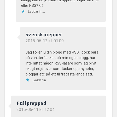
inlägg kan du ju alltid få uppdateringar via mail
eller RSS? 🙂
Laddar in …
svenskprepper
2015-06-12 kl. 01:09
Jag följer ju din blogg med RSS.. dock bara
på vänsterflanken på min egen blogg, har
inte hittat någon RSS-läsare som jag blivit
riktigt nöjd över som täcker upp nyheter,
bloggar etc på ett tillfredsställande sätt.
Laddar in …
Fullpreppad
2015-06-11 kl. 12:04