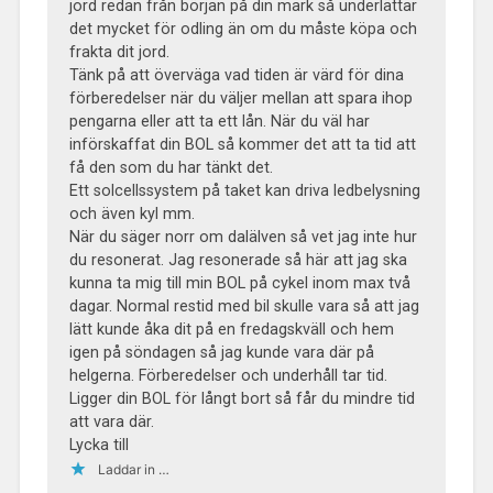
jord redan från början på din mark så underlättar
det mycket för odling än om du måste köpa och
frakta dit jord.
Tänk på att överväga vad tiden är värd för dina
förberedelser när du väljer mellan att spara ihop
pengarna eller att ta ett lån. När du väl har
införskaffat din BOL så kommer det att ta tid att
få den som du har tänkt det.
Ett solcellssystem på taket kan driva ledbelysning
och även kyl mm.
När du säger norr om dalälven så vet jag inte hur
du resonerat. Jag resonerade så här att jag ska
kunna ta mig till min BOL på cykel inom max två
dagar. Normal restid med bil skulle vara så att jag
lätt kunde åka dit på en fredagskväll och hem
igen på söndagen så jag kunde vara där på
helgerna. Förberedelser och underhåll tar tid.
Ligger din BOL för långt bort så får du mindre tid
att vara där.
Lycka till
Laddar in …