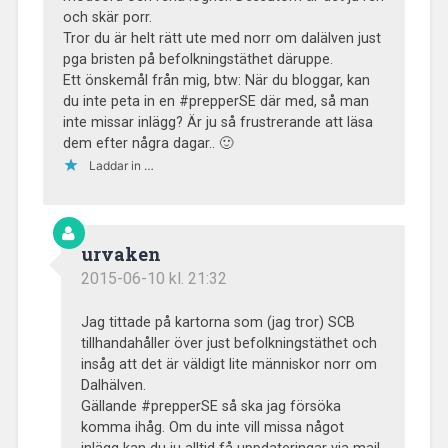
och skär porr.
Tror du är helt rätt ute med norr om dalälven just
pga bristen på befolkningstäthet däruppe.
Ett önskemål från mig, btw: När du bloggar, kan
du inte peta in en #prepperSE där med, så man
inte missar inlägg? Är ju så frustrerande att läsa
dem efter några dagar.. 🙂
Laddar in …
urvaken
2015-06-10 kl. 21:32
Jag tittade på kartorna som (jag tror) SCB
tillhandahåller över just befolkningstäthet och
insåg att det är väldigt lite människor norr om
Dalhälven.
Gällande #prepperSE så ska jag försöka
komma ihåg. Om du inte vill missa något