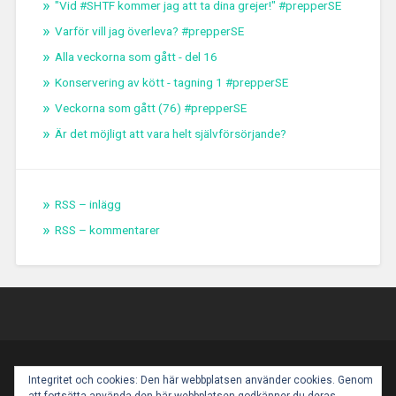
"Vid #SHTF kommer jag att ta dina grejer!" #prepperSE
Varför vill jag överleva? #prepperSE
Alla veckorna som gått - del 16
Konservering av kött - tagning 1 #prepperSE
Veckorna som gått (76) #prepperSE
Är det möjligt att vara helt självförsörjande?
RSS – inlägg
RSS – kommentarer
PROUDLY POWERED BY WORDPRESS
|
THEME:
Integritet och cookies: Den här webbplatsen använder cookies. Genom
BASKERVILLE 2 BY
ANDERS NOREN
.