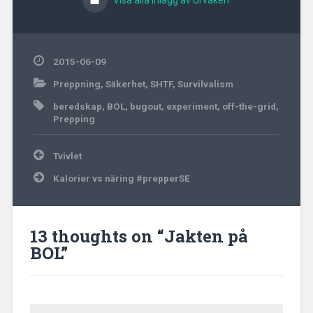
Visa alla inlägg av Urvaken
2015-06-09
Preppning
,
Säkerhet
,
SHTF
,
Survilvalism
beredskap
,
BOL
,
bugout
,
experiment
,
off-the-grid
,
Prepping
Inläggsnavigering
Tvivlet
Kalorier vs näring #prepperSE
13 thoughts on “
Jakten på
BOL
”