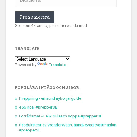
Prenumerera
Gör som 44 andra, prenumerera du med.
TRANSLATE
Powered by
Translate
POPULÄRA INLÄGG OCH SIDOR
Preppning - en sund nybörjarguide
456 kcal #prepperSE
Förrådsmat - Felix Gulasch soppa #prepperSE
Produkttest av WonderWash, handvevad tvättmaskin
#prepperSE