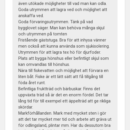
även utökade möjligheter till vad man kan odla.
Goda utrymmen att lagra ved och möjlighet att
anskaffa ved.
Goda förvaringsutrymmen. Tänk på vad
bygglovet säger. Man kan behöva många skjul
och utrymmen på tomten
Fristående gäststuga. Bra för att inhysa vänner
men också att kunna använda som sjukisolering.
Utrymmen för att lagra tex hö för djurfoder.
Plats att bygga hönshus eller befintligt skjul som
kan omvandlas till hönshus.
Nära till fiskevatten och möjlighet att förvara en
liten båt. Fiske är ett lätt sätt att få tillgång till
föda året runt.
Befintliga fruktträd och bärbuskar. Finns det
uppväxta träd så är det en enorm fördel. Det tar
lång tid för till exempel ett äppelträd att ge rikliga
skördar.
Markförhållanden. Mark med mycket sten i gör
att det tar mycket mer tid och arbete att gräva ut
för odlingsland, plintar mm. Har du dessutom bra