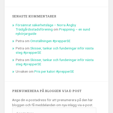
SENASTE KOMMENTARER
Försämrat säkerhetsläge – Norra Ängby
Trädgårdsstadsförening
om
Preppning – en sund
nybörjarguide
Petra
om
Omställningen #prepperSE
Petra
om
Skisser, tankar och funderingar inför nästa
steg #prepperSE
Petra
om
Skisser, tankar och funderingar inför nästa
steg #prepperSE
Urvaken
om
Pris per kalori #prepperSE
PRENUMERERA PÅ BLOGGEN VIA E-POST
Ange din e-postadress för att prenumerera på den här
bloggen och få meddelanden om nya inlägg via e-post.
E-
postadress