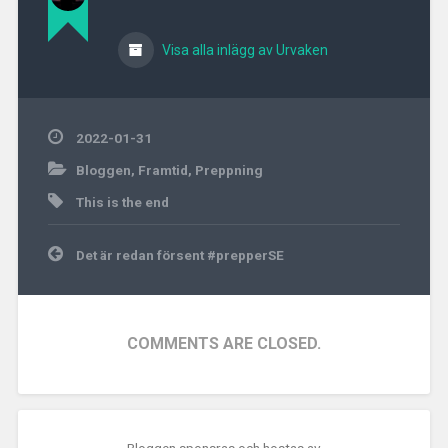
Visa alla inlägg av Urvaken
2022-01-31
Bloggen
,
Framtid
,
Preppning
This is the end
Inläggsnavigering
Det är redan försent #prepperSE
COMMENTS ARE CLOSED.