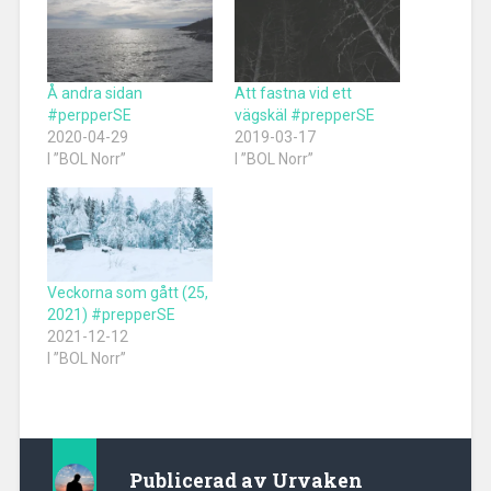
Å andra sidan
Att fastna vid ett
#perpperSE
vägskäl #prepperSE
2020-04-29
2019-03-17
I ”BOL Norr”
I ”BOL Norr”
Veckorna som gått (25,
2021) #prepperSE
2021-12-12
I ”BOL Norr”
Publicerad av
Urvaken