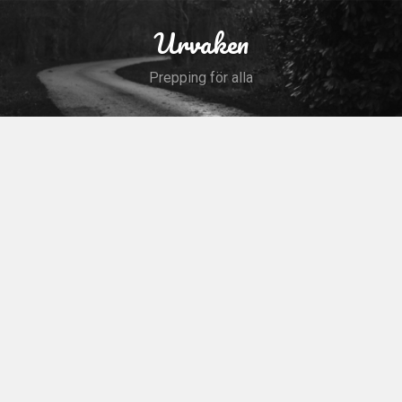
Skip
to
Urvaken
Search
content
Prepping för alla