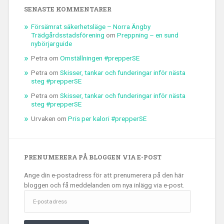
SENASTE KOMMENTARER
Försämrat säkerhetsläge – Norra Ängby
Trädgårdsstadsförening
om
Preppning – en sund
nybörjarguide
Petra
om
Omställningen #prepperSE
Petra
om
Skisser, tankar och funderingar inför nästa
steg #prepperSE
Petra
om
Skisser, tankar och funderingar inför nästa
steg #prepperSE
Urvaken
om
Pris per kalori #prepperSE
PRENUMERERA PÅ BLOGGEN VIA E-POST
Ange din e-postadress för att prenumerera på den här
bloggen och få meddelanden om nya inlägg via e-post.
E-
postadress