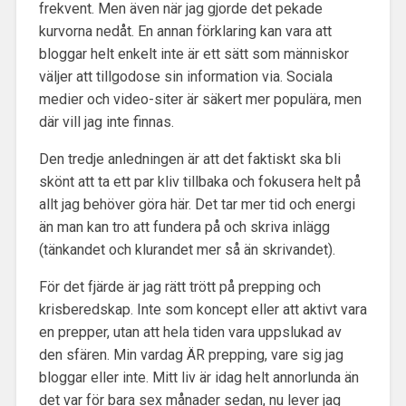
frekvent. Men även när jag gjorde det pekade
kurvorna nedåt. En annan förklaring kan vara att
bloggar helt enkelt inte är ett sätt som människor
väljer att tillgodose sin information via. Sociala
medier och video-siter är säkert mer populära, men
där vill jag inte finnas.
Den tredje anledningen är att det faktiskt ska bli
skönt att ta ett par kliv tillbaka och fokusera helt på
allt jag behöver göra här. Det tar mer tid och energi
än man kan tro att fundera på och skriva inlägg
(tänkandet och klurandet mer så än skrivandet).
För det fjärde är jag rätt trött på prepping och
krisberedskap. Inte som koncept eller att aktivt vara
en prepper, utan att hela tiden vara uppslukad av
den sfären. Min vardag ÄR prepping, vare sig jag
bloggar eller inte. Mitt liv är idag helt annorlunda än
det var för bara sex månader sedan, nu lever jag