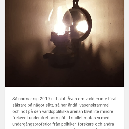
Så närmar sig 2019 sitt slut. Även om världen inte blivit
säkrare på något sätt, så har ändå vapenskrammel
och hot på den världspolitiska arenan blivit lite mindre
frekvent under året som gått. I stället matas vi med
undergångsprofetior från politiker, forskare och andra