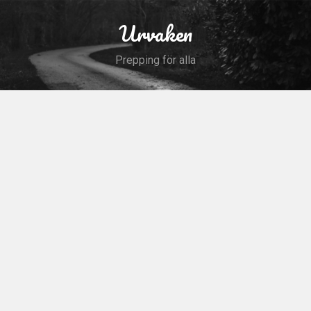
Skip
to
Urvaken
Search
content
Prepping för alla