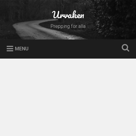
Skip
to
Urvaken
Search
content
Prepping för alla
MENU