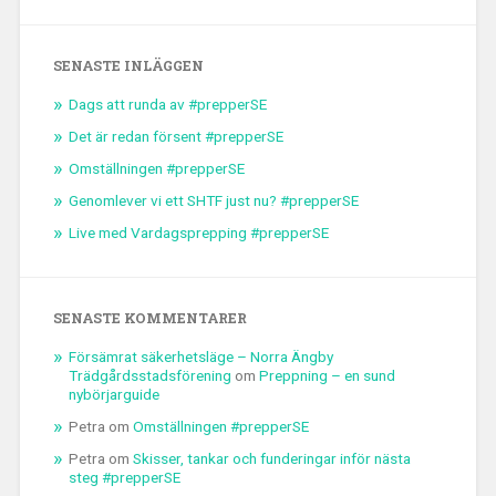
SENASTE INLÄGGEN
Dags att runda av #prepperSE
Det är redan försent #prepperSE
Omställningen #prepperSE
Genomlever vi ett SHTF just nu? #prepperSE
Live med Vardagsprepping #prepperSE
SENASTE KOMMENTARER
Försämrat säkerhetsläge – Norra Ängby
Trädgårdsstadsförening
om
Preppning – en sund
nybörjarguide
Petra
om
Omställningen #prepperSE
Petra
om
Skisser, tankar och funderingar inför nästa
steg #prepperSE