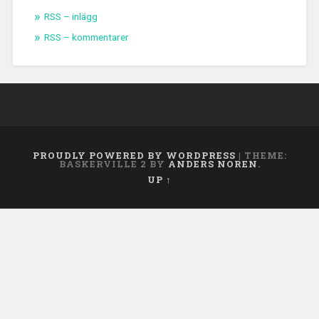
RSS – inlägg
RSS – kommentarer
PROUDLY POWERED BY WORDPRESS
|
THEME:
BASKERVILLE 2 BY
ANDERS NOREN
.
UP ↑