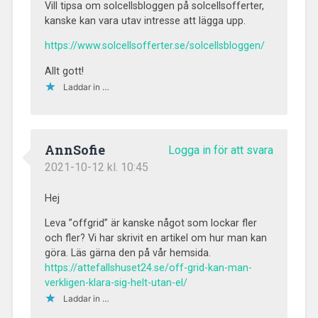
Vill tipsa om solcellsbloggen på solcellsofferter,
kanske kan vara utav intresse att lägga upp.
https://www.solcellsofferter.se/solcellsbloggen/
Allt gott!
Laddar in …
AnnSofie
Logga in för att svara
2021-10-12 kl. 10:45
Hej
Leva ”offgrid” är kanske något som lockar fler
och fler? Vi har skrivit en artikel om hur man kan
göra. Läs gärna den på vår hemsida.
https://attefallshuset24.se/off-grid-kan-man-
verkligen-klara-sig-helt-utan-el/
Laddar in …