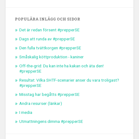
POPULÄRA INLÄGG OCH SIDOR
Det är redan försent #prepperSE
Dags att runda av #prepperSE
Den fulla tvättkorgen #prepperSE
Småskalig köttproduktion - kaniner
Off-the-grid: Du kan inte ha kakan och äta den!
#prepperSE
Resultat: Vilka SHTF-scenarier anser du vara troligast?
#prepperSE
Misstag har begåtts #prepperSE
Andra resurser (länkar)
I media
Utmattningens dimma #prepperSE