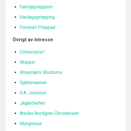
Familjepreppern
Vardagsprepping
Forumet Preppad
Övrigt av intresse
Cornucopia?
Skipper
Wiseman’s Wisdoms
Sjättemannen
O.A. Jonsson
Jägarchefen
Annika Nordgren Christensen
Morgonsur