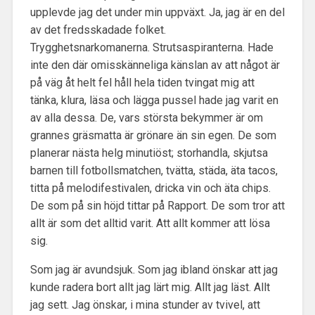
upplevde jag det under min uppväxt. Ja, jag är en del
av det fredsskadade folket.
Trygghetsnarkomanerna. Strutsaspiranterna. Hade
inte den där omisskänneliga känslan av att något är
på väg åt helt fel håll hela tiden tvingat mig att
tänka, klura, läsa och lägga pussel hade jag varit en
av alla dessa. De, vars största bekymmer är om
grannes gräsmatta är grönare än sin egen. De som
planerar nästa helg minutiöst; storhandla, skjutsa
barnen till fotbollsmatchen, tvätta, städa, äta tacos,
titta på melodifestivalen, dricka vin och äta chips.
De som på sin höjd tittar på Rapport. De som tror att
allt är som det alltid varit. Att allt kommer att lösa
sig.
Som jag är avundsjuk. Som jag ibland önskar att jag
kunde radera bort allt jag lärt mig. Allt jag läst. Allt
jag sett. Jag önskar, i mina stunder av tvivel, att