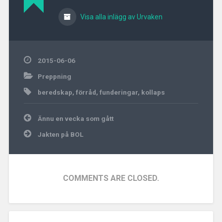
Visa alla inlägg av Urvaken
2015-06-06
Preppning
beredskap
,
förråd
,
funderingar
,
kollaps
Inläggsnavigering
Ännu en vecka som gått
Jakten på BOL
COMMENTS ARE CLOSED.