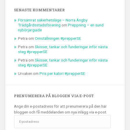
SENASTE KOMMENTARER
Försämrat säkerhetsläge – Norra Ängby
Trädgårdsstadsförening
om
Preppning – en sund
nybörjarguide
Petra
om
Omställningen #prepperSE
Petra
om
Skisser, tankar och funderingar inför nästa
steg #prepperSE
Petra
om
Skisser, tankar och funderingar inför nästa
steg #prepperSE
Urvaken
om
Pris per kalori #prepperSE
PRENUMERERA PÅ BLOGGEN VIA E-POST
Ange din e-postadress för att prenumerera på den här
bloggen och få meddelanden om nya inlägg via e-post.
E-
postadress