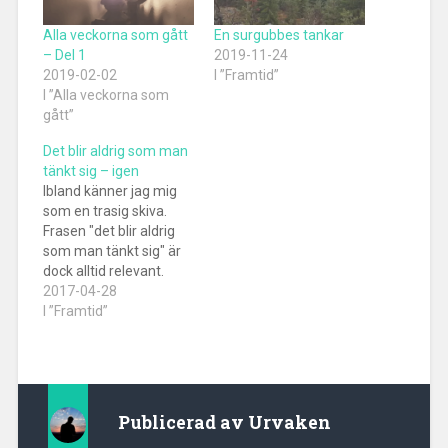
Alla veckorna som gått
En surgubbes tankar
– Del 1
2019-11-24
2019-02-02
I ”Framtid”
I ”Alla veckorna som
gått”
Det blir aldrig som man
tänkt sig – igen
Ibland känner jag mig
som en trasig skiva.
Frasen "det blir aldrig
som man tänkt sig" är
dock alltid relevant.
Ändå blir vi förvånade
2017-04-28
när det inte blir som
I ”Framtid”
man tänkt sig. I vanlig
ordning finns det något
från mitt eget liv som
får mig att ta upp detta
nu,…
Publicerad av
Urvaken