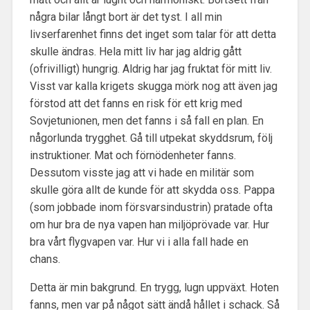
några bilar långt bort är det tyst. I all min
livserfarenhet finns det inget som talar för att detta
skulle ändras. Hela mitt liv har jag aldrig gått
(ofrivilligt) hungrig. Aldrig har jag fruktat för mitt liv.
Visst var kalla krigets skugga mörk nog att även jag
förstod att det fanns en risk för ett krig med
Sovjetunionen, men det fanns i så fall en plan. En
någorlunda trygghet. Gå till utpekat skyddsrum, följ
instruktioner. Mat och förnödenheter fanns.
Dessutom visste jag att vi hade en militär som
skulle göra allt de kunde för att skydda oss. Pappa
(som jobbade inom försvarsindustrin) pratade ofta
om hur bra de nya vapen han miljöprövade var. Hur
bra vårt flygvapen var. Hur vi i alla fall hade en
chans.
Detta är min bakgrund. En trygg, lugn uppväxt. Hoten
fanns, men var på något sätt ändå hållet i schack. Så