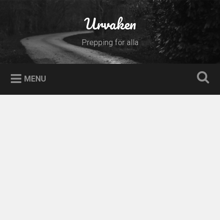
Skip
to
Urvaken
Search
content
Prepping för alla
MENU