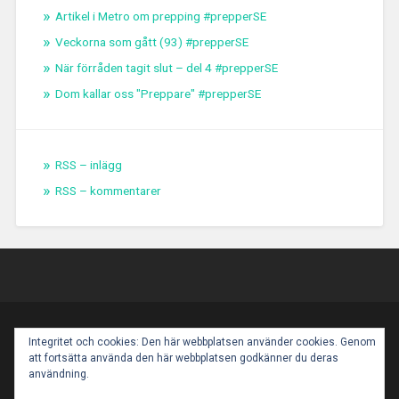
Artikel i Metro om prepping #prepperSE
Veckorna som gått (93) #prepperSE
När förråden tagit slut – del 4 #prepperSE
Dom kallar oss "Preppare" #prepperSE
RSS – inlägg
RSS – kommentarer
PROUDLY POWERED BY WORDPRESS
|
THEME:
Integritet och cookies: Den här webbplatsen använder cookies. Genom
BASKERVILLE 2 BY
ANDERS NOREN
.
att fortsätta använda den här webbplatsen godkänner du deras
UP ↑
användning.