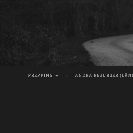
Skip
to
content
Search
PREPPING
ANDRA RESURSER (LÄN