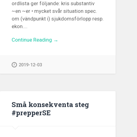
ordlista ger följande: kris substantiv
~en ~er • mycket svår situation spec.
om (vänd­punkt i) sjukdoms­förlopp resp.
ekon....
Continue Reading →
2019-12-03
Små konsekventa steg
#prepperSE