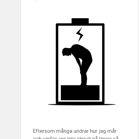
Eftersom många undrar hur jag mår
och varför jag inte skrivit på länge så