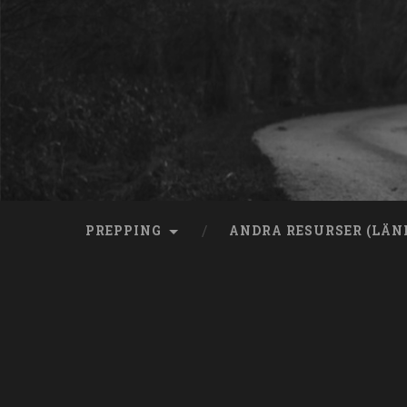
Skip
to
content
Search
PREPPING
ANDRA RESURSER (LÄN