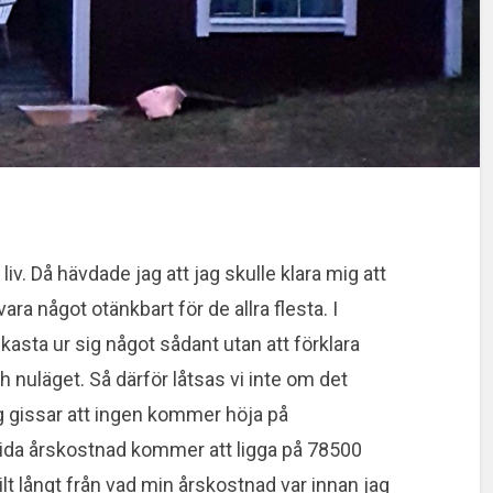
liv. Då hävdade jag att jag skulle klara mig att
vara något otänkbart för de allra flesta. I
kasta ur sig något sådant utan att förklara
h nuläget. Så därför låtsas vi inte om det
jag gissar att ingen kommer höja på
tida årskostnad kommer att ligga på 78500
ilt långt från vad min årskostnad var innan jag