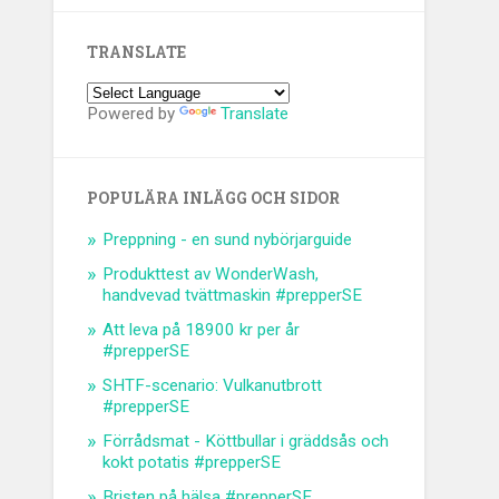
TRANSLATE
Powered by
Translate
POPULÄRA INLÄGG OCH SIDOR
Preppning - en sund nybörjarguide
Produkttest av WonderWash,
handvevad tvättmaskin #prepperSE
Att leva på 18900 kr per år
#prepperSE
SHTF-scenario: Vulkanutbrott
#prepperSE
Förrådsmat - Köttbullar i gräddsås och
kokt potatis #prepperSE
Bristen på hälsa #prepperSE