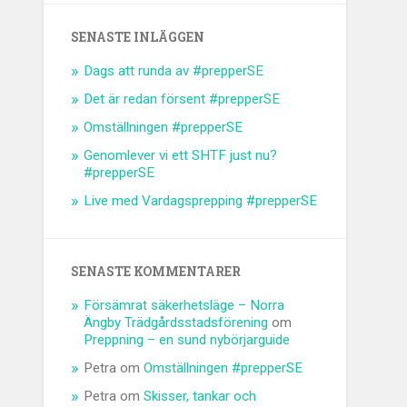
SENASTE INLÄGGEN
Dags att runda av #prepperSE
Det är redan försent #prepperSE
Omställningen #prepperSE
Genomlever vi ett SHTF just nu?
#prepperSE
Live med Vardagsprepping #prepperSE
SENASTE KOMMENTARER
Försämrat säkerhetsläge – Norra
Ängby Trädgårdsstadsförening
om
Preppning – en sund nybörjarguide
Petra
om
Omställningen #prepperSE
Petra
om
Skisser, tankar och