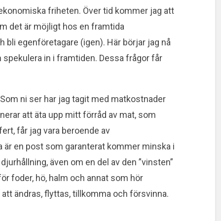
onomiska friheten. Över tid kommer jag att
 om det är möjligt hos en framtida
ch bli egenföretagare (igen). Här börjar jag nå
n spekulera in i framtiden. Dessa frågor får
an. Som ni ser har jag tagit med matkostnader
anerar att äta upp mitt förråd av mat, som
ert, får jag vara beroende av
tta är en post som garanterat kommer minska i
 djurhållning, även om en del av den ”vinsten”
 för foder, hö, halm och annat som hör
 att ändras, flyttas, tillkomma och försvinna.