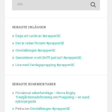
SENASTE INLÄGGEN
Dags att runda av #prepperSE
Det är redan försent #prepperSE
Omställningen #prepperSE
Genomlever vi ett SHTF just nu? #prepperSE
Live med Vardagsprepping #prepperSE
SENASTE KOMMENTARER
Försämrat säkerhetsläge – Norra Ängby
Trädgårdsstadsförening
om
Preppning – en sund
nybörjarguide
Petra
om
Omställningen #prepperSE