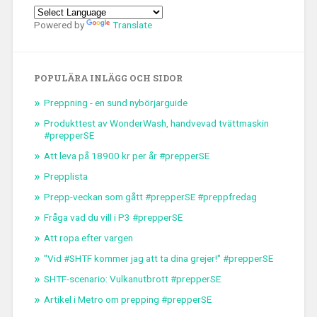
Powered by
Translate
POPULÄRA INLÄGG OCH SIDOR
Preppning - en sund nybörjarguide
Produkttest av WonderWash, handvevad tvättmaskin
#prepperSE
Att leva på 18900 kr per år #prepperSE
Prepplista
Prepp-veckan som gått #prepperSE #preppfredag
Fråga vad du vill i P3 #prepperSE
Att ropa efter vargen
"Vid #SHTF kommer jag att ta dina grejer!" #prepperSE
SHTF-scenario: Vulkanutbrott #prepperSE
Artikel i Metro om prepping #prepperSE