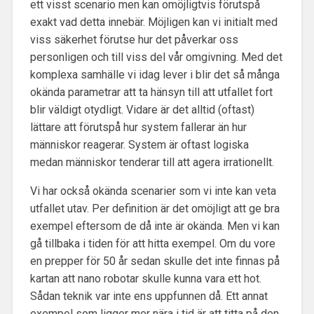
ett visst scenario men kan omöjligtvis förutspå
exakt vad detta innebär. Möjligen kan vi initialt med
viss säkerhet förutse hur det påverkar oss
personligen och till viss del vår omgivning. Med det
komplexa samhälle vi idag lever i blir det så många
okända parametrar att ta hänsyn till att utfallet fort
blir väldigt otydligt. Vidare är det alltid (oftast)
lättare att förutspå hur system fallerar än hur
människor reagerar. System är oftast logiska
medan människor tenderar till att agera irrationellt.
Vi har också okända scenarier som vi inte kan veta
utfallet utav. Per definition är det omöjligt att ge bra
exempel eftersom de då inte är okända. Men vi kan
gå tillbaka i tiden för att hitta exempel. Om du vore
en prepper för 50 år sedan skulle det inte finnas på
kartan att nano robotar skulle kunna vara ett hot.
Sådan teknik var inte ens uppfunnen då. Ett annat
exempel som ligger mer nära i tid är att titta på den