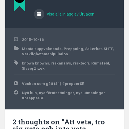
Visa alla inlägg av Urvaken
2015-10-16
Mentalt uppvaknande
,
Preppning
,
Säkerhet
,
SHTF
,
Verklighetsmanipulation
known knowns
,
riskanalys
,
riskteori
,
Rumsfeld
,
Slavoj Zizek
Inläggsnavigering
Veckan som gått (41) #prepperSE
Nytt hus, nya förutsättningar, nya utmaningar
#prepperSE
2 thoughts on “
Att veta, tro
sig veta och inte veta