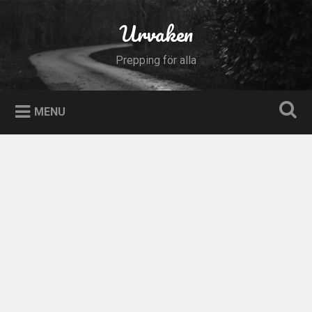
Skip
to
Urvaken
Search
content
Prepping för alla
MENU