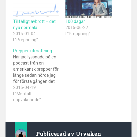
Tillfälligt avbrott – det
100 dagar
nya normala
2015-06-27
2015-01-04
I ”Preppning”
I ”Preppning”
Prepper-utmattning
När jag lyssnade på en
podcast från en
amerikansk prepper för
länge sedan hörde jag
för första gången det
engelska begreppet
2015-04-19
"prepper fatigue". Fritt
I ”Mentalt
översatt blir det kanske
uppvaknande”
prepper-utmattning.
Det som då bara var
något jag lyssnade på
utan att riktigt ta till mig
vad jag hörde, blev allt
Publicerad av
Urvaken
mer…