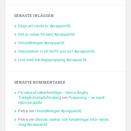
SENASTE INLÄGGEN
Dags att runda av #prepperSE
Det är redan försent #prepperSE
Omställningen #prepperSE
Genomlever vi ett SHTF just nu? #prepperSE
Live med Vardagsprepping #prepperSE
SENASTE KOMMENTARER
Försämrat säkerhetsläge – Norra Ängby
Trädgårdsstadsförening
om
Preppning – en sund
nybörjarguide
Petra
om
Omställningen #prepperSE
Petra
om
Skisser, tankar och funderingar inför nästa
steg #prepperSE