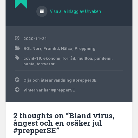
Visa alla inlägg av Urvaken
2020-11-21
BOL Norr
,
Framtid
,
Hälsa
,
Preppning
covid-19
,
ekonomi
,
förråd
,
mulltoa
,
pandemi
,
pasta
,
torrvaror
Inläggsnavigering
Olja och återanvändning #prepperSE
Vintern är här #prepperSE
2 thoughts on “
Bland virus,
ångest och en osäker jul
#prepperSE
”