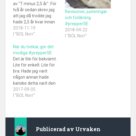
av "T minus 2,5 år". För
två år sedan skrev jag
Revisioner, justeringar
att jag då trodde jag
och förlikning
hade 2,5 år kvar innan
#prepperSE
jag kunde sjösätta min
2018-11-19
2018-04-22
plan att flytta upp till
I ”BOL Norr”
I ”BOL Norr”
BOL Norr. Idag hävdar
jag att det är ett och ett
När du tvekar, gör det
halvt år kvar.
modiga #prepperSE
Någonstans på…
Det är lite för bekvämt.
Lite för enkelt. Lite för
bra. Hade jag varit
någon annan hade
kanske detta varit den
bästa tiden i mitt liv. Det
2017-09-05
går bra nu, som någon
I ”BOL Norr”
skrev. Inte så att jag
lever i överflöd, men i
jämförelse med hur jag
hade det för ett…
Publicerad av
Urvaken