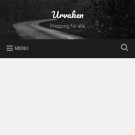
Skip
to
Urvaken
Search
content
Prepping för alla
MENU