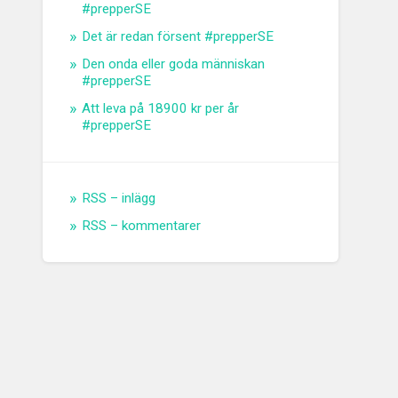
#prepperSE
Det är redan försent #prepperSE
Den onda eller goda människan
#prepperSE
Att leva på 18900 kr per år
#prepperSE
RSS – inlägg
RSS – kommentarer