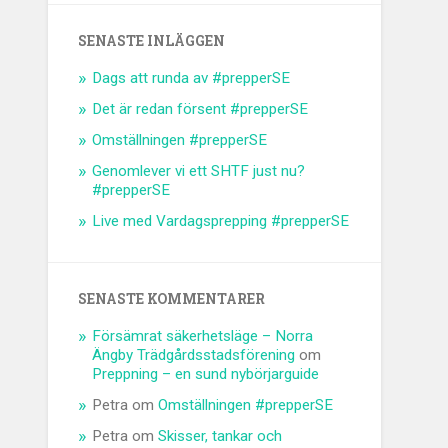
SENASTE INLÄGGEN
Dags att runda av #prepperSE
Det är redan försent #prepperSE
Omställningen #prepperSE
Genomlever vi ett SHTF just nu?
#prepperSE
Live med Vardagsprepping #prepperSE
SENASTE KOMMENTARER
Försämrat säkerhetsläge – Norra
Ängby Trädgårdsstadsförening
om
Preppning – en sund nybörjarguide
Petra
om
Omställningen #prepperSE
Petra
om
Skisser, tankar och