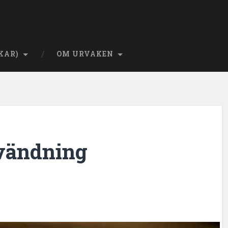
KAR)
OM URVAKEN
nvändning