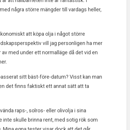
 är att hållbarheten inte är fantastisk. I
med några större mängder till vardags heller,
ekonomiskt att köpa olja i något större
edskapsperspektiv vill jag personligen ha mer
r av med under ett normalläge då det vid en
mer.
asserat sitt bäst-före-datum? Visst kan man
n det finns faktiskt ett annat sätt att ta
ända raps-, solros- eller olivolja i sina
e inte skulle brinna rent, med sotig rök som
. Mina egna tester visar dock att det går