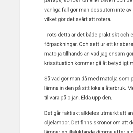
på raps, solrosfrön eller oliver) och det
vanliga fall gör man dessutom inte av 
vilket gör det svårt att rotera.
Trots detta är det både praktiskt och 
förpackningar. Och sett ur ett krisber
matolja tillhands än vad jag ensam gö
krissituation kommer gå åt betydligt 
Så vad gör man då med matolja som p
lämna in den på sitt lokala återbruk. Me
tillvara på oljan. Elda upp den.
Det går faktiskt alldeles utmärkt att anv
oljelampor. Det finns skrönor om att d
lämnar en illaluktande dimma efter sig