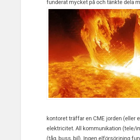
funderat mycket på och tänkte dela med
kontoret träffar en CME jorden (eller e
elektricitet. All kommunikation (tele/in
(tåg, buss, bil). Ingen elförsörjning f