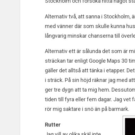
Stockholm och försöka hitta något stäl
Alternativ två, att sanna i Stockholm,
med vänner där som skulle kunna huse
långvarig minskar chanserna till överl
Alternativ ett är sålunda det som är mi
sträckan tar enligt Google Maps 30 tim
gäller det alltså att tänka i etapper. D
i sträck. På sin höjd räknar jag med at
ger tre dygn att ta mig hem. Dessutom 
tiden till fyra eller fem dagar. Jag vet 
rör mig saktare i snö än på barmark.
Rutter
Jag vill av olika skäl inte