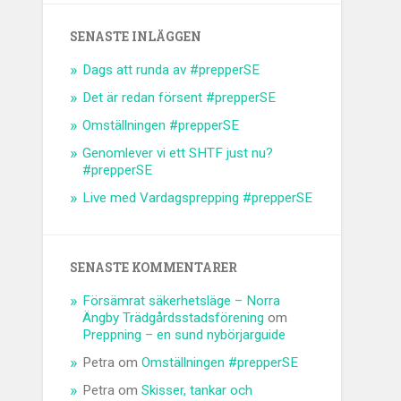
SENASTE INLÄGGEN
Dags att runda av #prepperSE
Det är redan försent #prepperSE
Omställningen #prepperSE
Genomlever vi ett SHTF just nu?
#prepperSE
Live med Vardagsprepping #prepperSE
SENASTE KOMMENTARER
Försämrat säkerhetsläge – Norra
Ängby Trädgårdsstadsförening
om
Preppning – en sund nybörjarguide
Petra
om
Omställningen #prepperSE
Petra
om
Skisser, tankar och