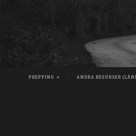
Skip
to
content
Search
PREPPING
ANDRA RESURSER (LÄN