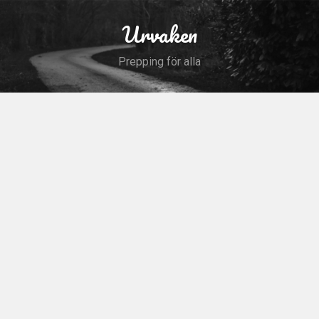
Skip
to
Urvaken
Search
content
Prepping för alla