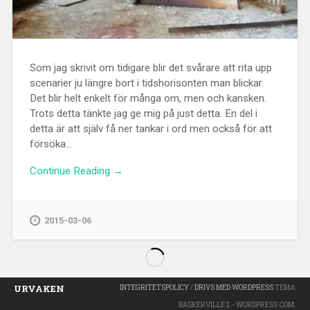
Som jag skrivit om tidigare blir det svårare att rita upp
scenarier ju längre bort i tidshorisonten man blickar.
Det blir helt enkelt för många om, men och kansken.
Trots detta tänkte jag ge mig på just detta. En del i
detta är att själv få ner tankar i ord men också för att
försöka...
Continue Reading →
2015-03-06
URVAKEN
INTEGRITETSPOLICY
/
DRIVS MED WORDPRESS
TEMA:
BASKERVILLE 2 - WORDPRESS.COM.