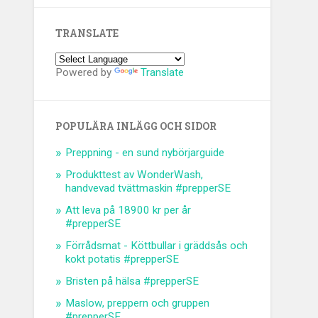
TRANSLATE
Powered by
Translate
POPULÄRA INLÄGG OCH SIDOR
Preppning - en sund nybörjarguide
Produkttest av WonderWash,
handvevad tvättmaskin #prepperSE
Att leva på 18900 kr per år
#prepperSE
Förrådsmat - Köttbullar i gräddsås och
kokt potatis #prepperSE
Bristen på hälsa #prepperSE
Maslow, preppern och gruppen
#prepperSE