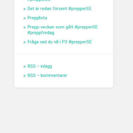
Det är redan försent #prepperSE
Prepplista
Prepp-veckan som gått #prepperSE
#preppfredag
Fråga vad du vill i P3 #prepperSE
RSS – inlägg
RSS – kommentarer