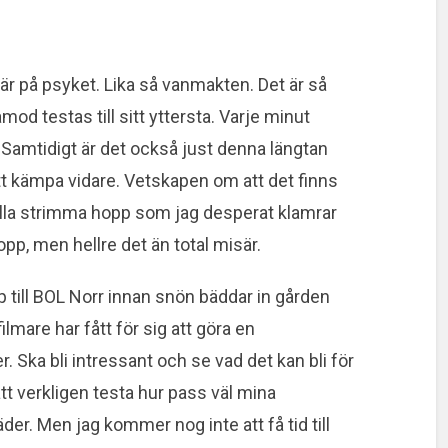
 tär på psyket. Lika så vanmakten. Det är så
mod testas till sitt yttersta. Varje minut
 Samtidigt är det också just denna längtan
tt kämpa vidare. Vetskapen om att det finns
 lilla strimma hopp som jag desperat klamrar
opp, men hellre det än total misär.
pp till BOL Norr innan snön bäddar in gården
mare har fått för sig att göra en
. Ska bli intressant och se vad det kan bli för
tt verkligen testa hur pass väl mina
väder. Men jag kommer nog inte att få tid till