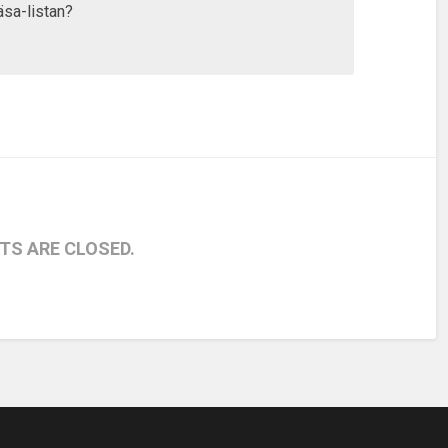
äsa-listan?
S ARE CLOSED.