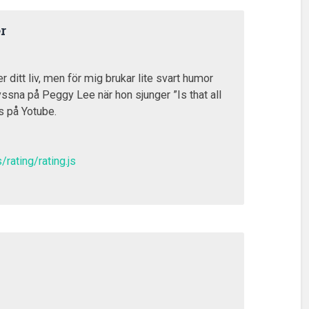
r
r ditt liv, men för mig brukar lite svart humor
Lyssna på Peggy Lee när hon sjunger ”Is that all
ns på Yotube.
/rating/rating.js