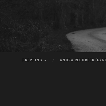
Skip
to
content
Search
PREPPING
ANDRA RESURSER (LÄN