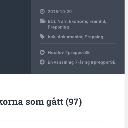
2018-10-20
BOL Norr
,
Ekonomi
,
Framtid
,
Preppning
bok
,
dokumentär
,
Prepping
Inläggsnavigering
Höstlov #prepperSE
En vansinnig 7-åring #prepperSE
orna som gått (97)