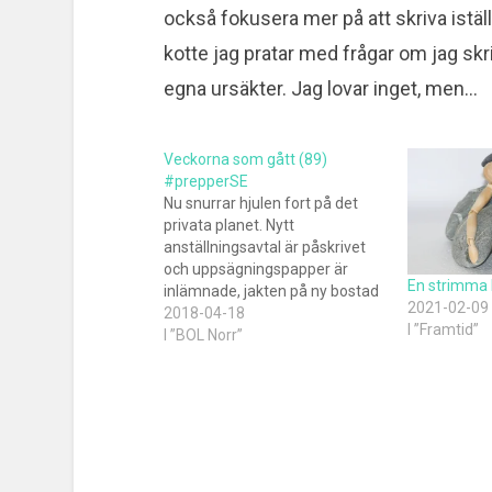
också fokusera mer på att skriva iställ
kotte jag pratar med frågar om jag skri
egna ursäkter. Jag lovar inget, men…
Veckorna som gått (89)
#prepperSE
Nu snurrar hjulen fort på det
privata planet. Nytt
anställningsavtal är påskrivet
och uppsägningspapper är
En strimma
inlämnade, jakten på ny bostad
2021-02-09
har intensifierats. Samtidigt är
2018-04-18
I ”Framtid”
det högtryck på jobbet med en
I ”BOL Norr”
rad projekt som måste bli klara
innan sommaren. På tal om
sommaren så ser det ut som
att jag i…