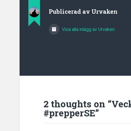
Publicerad av
Urvaken
Visa alla inlägg av Urvaken
2 thoughts on “
Veck
#prepperSE
”