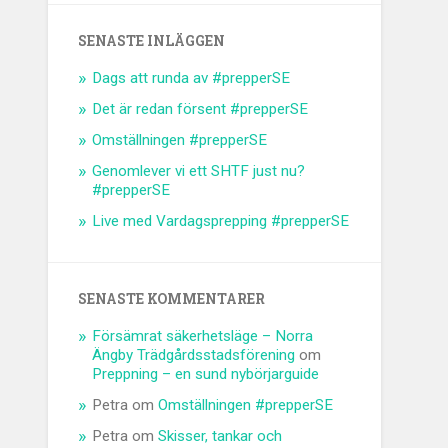
SENASTE INLÄGGEN
Dags att runda av #prepperSE
Det är redan försent #prepperSE
Omställningen #prepperSE
Genomlever vi ett SHTF just nu?
#prepperSE
Live med Vardagsprepping #prepperSE
SENASTE KOMMENTARER
Försämrat säkerhetsläge – Norra
Ängby Trädgårdsstadsförening
om
Preppning – en sund nybörjarguide
Petra
om
Omställningen #prepperSE
Petra
om
Skisser, tankar och