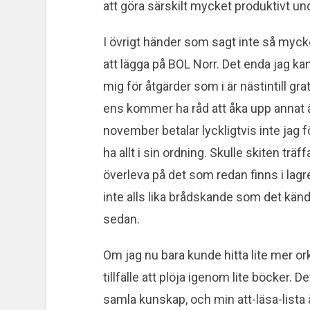
att göra särskilt mycket produktivt un
I övrigt händer som sagt inte så myck
att lägga på BOL Norr. Det enda jag kan
mig för åtgärder som i är nästintill grati
ens kommer ha råd att åka upp annat 
november betalar lyckligtvis inte jag f
ha allt i sin ordning. Skulle skiten träff
överleva på det som redan finns i lag
inte alls lika brådskande som det känd
sedan.
Om jag nu bara kunde hitta lite mer ork
tillfälle att plöja igenom lite böcker. 
samla kunskap, och min att-läsa-lista ä