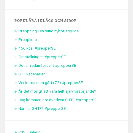
POPULÄRA INLÄGG OCH SIDOR
Preppning - en sund nybörjarguide
Prepplista
456 kcal #prepperSE
Omställningen #prepperSE
Det är redan försent #prepperSE
SHFT-scenarier
Veckorna som gått (72) #prepperSE
Är det möjligt att vara helt självförsörjande?
Jag kommer inte överleva SHTF #prepperSE
När har SHTF? #prepperSE
RSS – inlägg