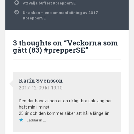
Inläggsnavigering
Att välja buffert #prepperSE
Ur askan – en sammanfattning av 2017
#prepperSE
3 thoughts on “
Veckorna som
gått (83) #prepperSE
”
Karin Svensson
2017-12-09 kl. 19:10
Den där handvispen är en riktigt bra sak. Jag har
haft min i minst
25 år och den kommer säker att hålla länge än.
Laddar in …