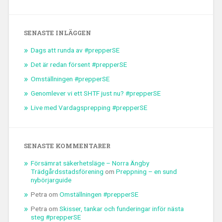
SENASTE INLÄGGEN
Dags att runda av #prepperSE
Det är redan försent #prepperSE
Omställningen #prepperSE
Genomlever vi ett SHTF just nu? #prepperSE
Live med Vardagsprepping #prepperSE
SENASTE KOMMENTARER
Försämrat säkerhetsläge – Norra Ängby
Trädgårdsstadsförening
om
Preppning – en sund
nybörjarguide
Petra
om
Omställningen #prepperSE
Petra
om
Skisser, tankar och funderingar inför nästa
steg #prepperSE