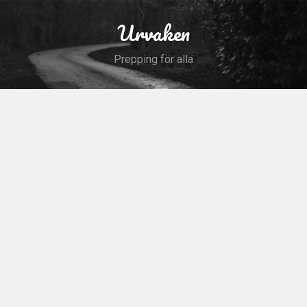
Skip
to
Urvaken
Search
content
Prepping för alla