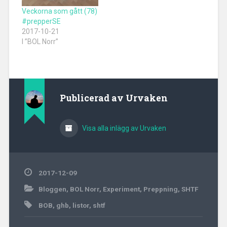
Veckorna som gått (78)
#prepperSE
2017-10-21
I ”BOL Norr”
Publicerad av
Urvaken
Visa alla inlägg av Urvaken
2017-12-09
Bloggen
,
BOL Norr
,
Experiment
,
Preppning
,
SHTF
BOB
,
ghb
,
listor
,
shtf