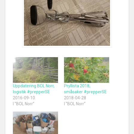
Uppdatering BOL Norr,
Pryllista 2018,
logistik #prepperSE
småsaker #prepperSE
2016-09-10
2018-04-28
I ”BOL Norr”
I ”BOL Norr”