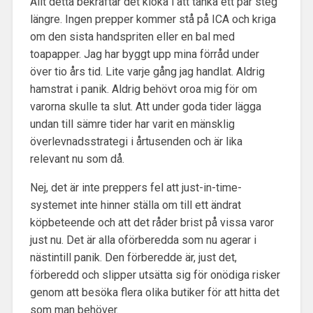
Allt detta bekräftar det kloka i att tänka ett par steg
längre. Ingen prepper kommer stå på ICA och kriga
om den sista handspriten eller en bal med
toapapper. Jag har byggt upp mina förråd under
över tio års tid. Lite varje gång jag handlat. Aldrig
hamstrat i panik. Aldrig behövt oroa mig för om
varorna skulle ta slut. Att under goda tider lägga
undan till sämre tider har varit en mänsklig
överlevnadsstrategi i årtusenden och är lika
relevant nu som då.
Nej, det är inte preppers fel att just-in-time-
systemet inte hinner ställa om till ett ändrat
köpbeteende och att det råder brist på vissa varor
just nu. Det är alla oförberedda som nu agerar i
nästintill panik. Den förberedde är, just det,
förberedd och slipper utsätta sig för onödiga risker
genom att besöka flera olika butiker för att hitta det
som man behöver.