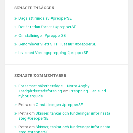
SENASTE INLÄGGEN
Dags att runda av #prepperSE
Det är redan försent #prepperSE
Omställningen #prepperSE
Genomlever vi ett SHTF just nu? #prepperSE
Live med Vardagsprepping #prepperSE
SENASTE KOMMENTARER
Försämrat säkerhetsläge – Norra Ängby
Trädgårdsstadsförening
om
Preppning – en sund
nybörjarguide
Petra
om
Omställningen #prepperSE
Petra
om
Skisser, tankar och funderingar inför nästa
steg #prepperSE
Petra
om
Skisser, tankar och funderingar inför nästa
steg #prepperSE