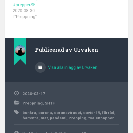
#prepperSE
2020-08-30
I ”Preppning”
Publicerad av
Urvaken
Visa alla inlägg av Urvaken
2020-03-17
Preppning
,
SHTF
bunkra
,
corona
,
coronaviruset
,
covid-19
,
förråd
,
hamstra
,
mat
,
pandemi
,
Prepping
,
toalettpapper
Inläggsnavigering