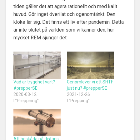
tiden gäller det att agera rationellt och med kallt
huvud. Gör inget överilat och ogenomtänkt. Den
kloke lär sig. Det finns ett liv efter pandemin. Detta
är inte slutet på världen som vi känner den, hur
mycket REM sjunger det.
Vad är trygghet värt?
Genomlever vi ett SHTF
#prepperSE
just nu? #prepperSE
2020-03-12
2021-12-26
I ”Preppning”
I ”Prepping”
Att beskåda på distans