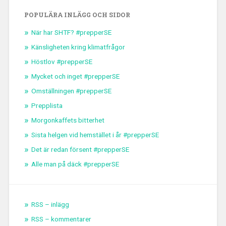
POPULÄRA INLÄGG OCH SIDOR
När har SHTF? #prepperSE
Känsligheten kring klimatfrågor
Höstlov #prepperSE
Mycket och inget #prepperSE
Omställningen #prepperSE
Prepplista
Morgonkaffets bitterhet
Sista helgen vid hemstället i år #prepperSE
Det är redan försent #prepperSE
Alle man på däck #prepperSE
RSS – inlägg
RSS – kommentarer