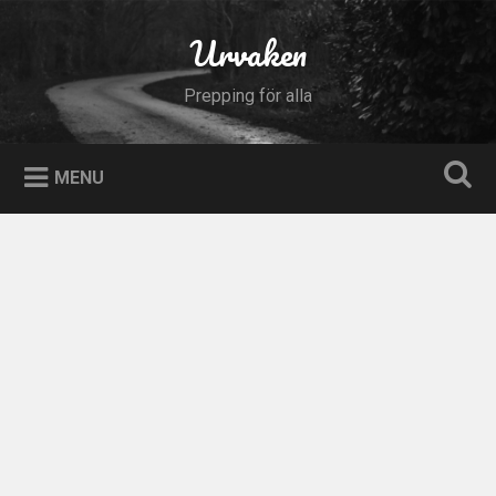
Skip
to
Urvaken
Search
content
Prepping för alla
MENU