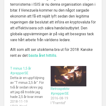
terroristerna i ISIS är nu denna organisation slagen i
bitar.
I
Venezuela kommer nu den något sargade
ekonomin att få ett rejält lyft sedan den legitima
regeringen där beslutat att införa en kryptovaluta för
att effektivisera och säkra handelsutbytet. Den
globala uppvärmningen är på väg att besegras tack
vare hårt arbete från världens ledare.
Allt som allt ser utsikterna bra ut för 2018. Kanske
rent av det
bästa året hittills
.
T minus 1,5 år
#prepperSE
Detta är en uppföljning
av "T minus 2,5 år". För
två år sedan skrev jag
Retrospektiv
att jag då trodde jag
#prepperSE
hade 2,5 år kvar innan
2016-08-19
jag kunde sjösätta min
2018-11-19
I ”Framtid”