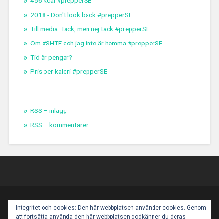
456 kcal #prepperSE
2018 - Don't look back #prepperSE
Till media: Tack, men nej tack #prepperSE
Om #SHTF och jag inte är hemma #prepperSE
Tid är pengar?
Pris per kalori #prepperSE
RSS – inlägg
RSS – kommentarer
PROUDLY POWERED BY WORDPRESS
|
THEME:
Integritet och cookies: Den här webbplatsen använder cookies. Genom
BASKERVILLE 2 BY
ANDERS NOREN
.
att fortsätta använda den här webbplatsen godkänner du deras