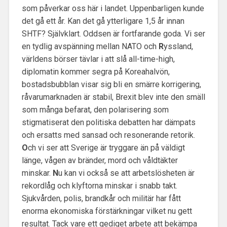
som påverkar oss här i landet. Uppenbarligen kunde
det gå ett år. Kan det gå ytterligare 1,5 år innan
SHTF? Självklart. Oddsen är fortfarande goda. Vi ser
en tydlig avspänning mellan NATO och
R
yssland,
världens börser tävlar i att slå all-time-high,
diplomatin kommer segra på Koreahalvön,
bostadsbubblan visar sig bli en smärre korrigering,
råvarumarknaden är stabil, Brexit blev inte den smäll
som många befarat, den polarisering som
stigmatiserat den politiska debatten har dämpats
och ersatts med sansad och resonerande retorik.
O
ch vi ser att Sverige är tryggare än på väldigt
länge, vågen av bränder, mord och våldtäkter
minskar.
N
u kan vi också se att arbetslösheten är
rekordlåg och klyftorna minskar i snabb takt.
Sjukvården, polis, brandkår och militär har fått
enorma ekonomiska förstärkningar vilket nu gett
resultat. Tack vare ett gediget arbete att bekämpa