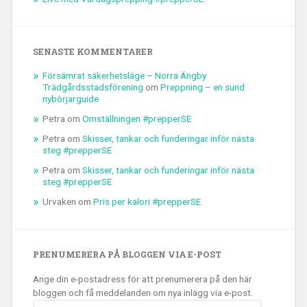
SENASTE KOMMENTARER
Försämrat säkerhetsläge – Norra Ängby
Trädgårdsstadsförening
om
Preppning – en sund
nybörjarguide
Petra
om
Omställningen #prepperSE
Petra
om
Skisser, tankar och funderingar inför nästa
steg #prepperSE
Petra
om
Skisser, tankar och funderingar inför nästa
steg #prepperSE
Urvaken
om
Pris per kalori #prepperSE
PRENUMERERA PÅ BLOGGEN VIA E-POST
Ange din e-postadress för att prenumerera på den här
bloggen och få meddelanden om nya inlägg via e-post.
E-