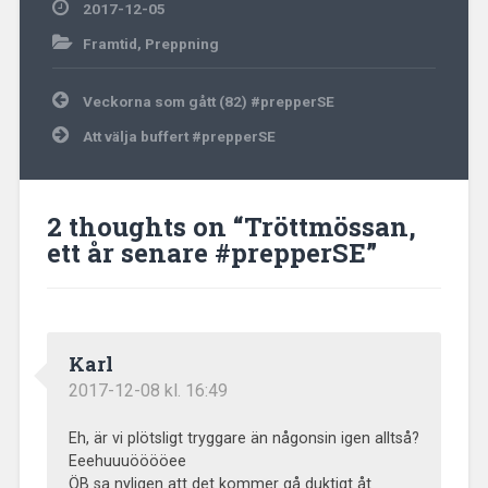
2017-12-05
Framtid
,
Preppning
Inläggsnavigering
Veckorna som gått (82) #prepperSE
Att välja buffert #prepperSE
2 thoughts on “
Tröttmössan,
ett år senare #prepperSE
”
Karl
2017-12-08 kl. 16:49
Eh, är vi plötsligt tryggare än någonsin igen alltså?
Eeehuuuööööee
ÖB sa nyligen att det kommer gå duktigt åt