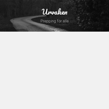
Skip
to
Urvaken
Search
content
Prepping för alla