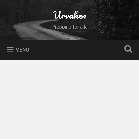
Skip
to
Urvaken
Search
content
Prepping för alla
MENU