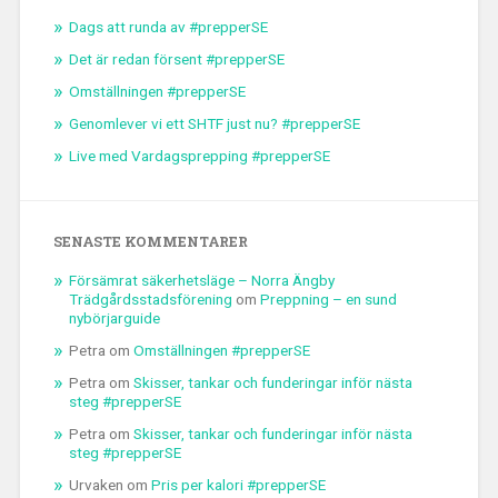
Dags att runda av #prepperSE
Det är redan försent #prepperSE
Omställningen #prepperSE
Genomlever vi ett SHTF just nu? #prepperSE
Live med Vardagsprepping #prepperSE
SENASTE KOMMENTARER
Försämrat säkerhetsläge – Norra Ängby
Trädgårdsstadsförening
om
Preppning – en sund
nybörjarguide
Petra
om
Omställningen #prepperSE
Petra
om
Skisser, tankar och funderingar inför nästa
steg #prepperSE
Petra
om
Skisser, tankar och funderingar inför nästa
steg #prepperSE
Urvaken
om
Pris per kalori #prepperSE