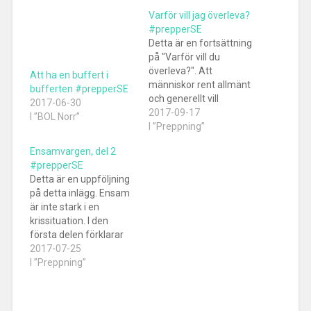
Varför vill jag överleva?
#prepperSE
Detta är en fortsättning
på "Varför vill du
överleva?". Att
Att ha en buffert i
människor rent allmänt
bufferten #prepperSE
och generellt vill
2017-06-30
överleva är ju ingen
2017-09-17
I ”BOL Norr”
hemlighet. Det finns
I ”Preppning”
alltid en motivation
Ensamvargen, del 2
bakom denna önskan
#prepperSE
och strävan, vilket jag
Detta är en uppföljning
berörde i det tidigare
på detta inlägg. Ensam
inlägget länkat ovan. Nu
är inte stark i en
tänker jag bli personlig
krissituation. I den
och försöka förstå min
första delen förklarar
egen…
jag varför jag har denna
2017-07-25
ståndpunkt. En
I ”Preppning”
inställning som jag
fortfarande har och
som jag inte ser någon