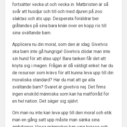
fortsätter vecka ut och vecka in. Matbristen är så
svår att husdjur och till och med djuren på zoo
slaktas och äts upp. Desperata föräldrar ber
gråtandes på sina bara knän över en kopp ris till
sina svältande barn.
Applicera nu din moral, som den är idag. Givetvis
ska barn inte gå hungriga! Givetvis dödar man inte
sin hund för att ätas upp! Bara tanken får det att
knyta sig i magen. Frågan är då väldigt enkel: har du
de resurser som krävs för att kunna leva upp till din
moraliska standard? Har du mat att ge alla
svältande barn? Svaret är givetvis nej. Det finns
ingen enskild människa som kan ha matförråd för
en hel nation. Det säger sig självt.
Om man nu inte kan leva upp till den moral och etik
man en gång satt upp måste man sänka sina
ambitioner. Vissa människor kan vara krassa och