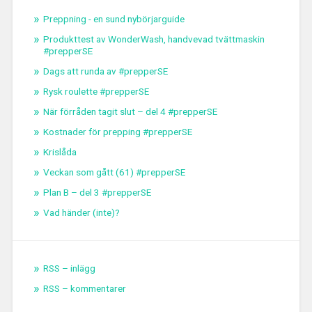
Preppning - en sund nybörjarguide
Produkttest av WonderWash, handvevad tvättmaskin
#prepperSE
Dags att runda av #prepperSE
Rysk roulette #prepperSE
När förråden tagit slut – del 4 #prepperSE
Kostnader för prepping #prepperSE
Krislåda
Veckan som gått (61) #prepperSE
Plan B – del 3 #prepperSE
Vad händer (inte)?
RSS – inlägg
RSS – kommentarer