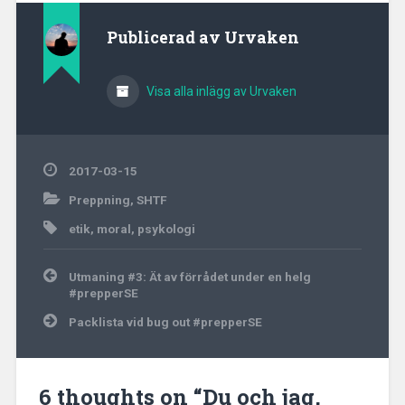
anledning att revidera. I
mina egna planer finns
Publicerad av
Urvaken
det alltid fler människor
inblandade…
Visa alla inlägg av Urvaken
2017-03-15
Preppning
,
SHTF
etik
,
moral
,
psykologi
Inläggsnavigering
Utmaning #3: Ät av förrådet under en helg
#prepperSE
Packlista vid bug out #prepperSE
6 thoughts on “
Du och jag,