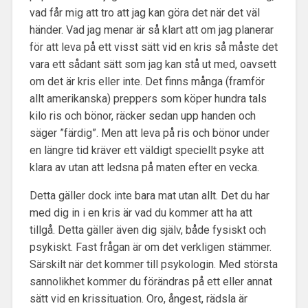
vad får mig att tro att jag kan göra det när det väl
händer. Vad jag menar är så klart att om jag planerar
för att leva på ett visst sätt vid en kris så måste det
vara ett sådant sätt som jag kan stå ut med, oavsett
om det är kris eller inte. Det finns många (framför
allt amerikanska) preppers som köper hundra tals
kilo ris och bönor, räcker sedan upp handen och
säger ”färdig”. Men att leva på ris och bönor under
en längre tid kräver ett väldigt speciellt psyke att
klara av utan att ledsna på maten efter en vecka.
Detta gäller dock inte bara mat utan allt. Det du har
med dig in i en kris är vad du kommer att ha att
tillgå. Detta gäller även dig själv, både fysiskt och
psykiskt. Fast frågan är om det verkligen stämmer.
Särskilt när det kommer till psykologin. Med största
sannolikhet kommer du förändras på ett eller annat
sätt vid en krissituation. Oro, ångest, rädsla är