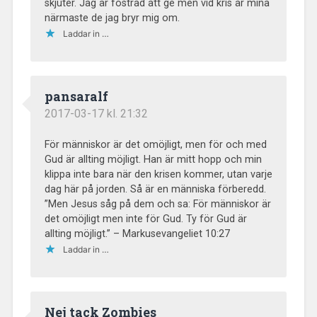
skjuter. Jag är fostrad att ge men vid kris är mina
närmaste de jag bryr mig om.
Laddar in …
pansaralf
2017-03-17 kl. 21:32
För människor är det omöjligt, men för och med
Gud är allting möjligt. Han är mitt hopp och min
klippa inte bara när den krisen kommer, utan varje
dag här på jorden. Så är en människa förberedd.
”Men Jesus såg på dem och sa: För människor är
det omöjligt men inte för Gud. Ty för Gud är
allting möjligt.” – Markusevangeliet 10:27
Laddar in …
Nej tack Zombies