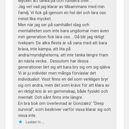
Mycket att tänka på och fundera över….
Jag vet vad jag klarar av tillsammans med min
familj. Vi fick gå igenom en hel del och lära oss
minst lika mycket.
Men när jag ser på samhället idag och
mentaliteten som inte bara ungdomar men även
min generation fick lära oss…. Då blir jag riktigt
tveksam. De allra flesta är så vana med att bara
kräva, inte kämpa, att lita på
andra/myndigheterna, att inte tänka längre fram
än nästa vecka… Dessutom har dessa
generationer lärt sig att bara bry sig om sig själva.
Vi är ju individer men många förväxlar det
individualist. Visst finns en del som verkligen bryr
sig om andra, men det som krävs för att klara av
en riktigt kris är en gemenskap, både fysiskt och
mentalt. Och sånt finns inte längre.
En bra bok om överlevnad är Gonzalez’ ”Deep
survival”, som beskriver varför vissa klarar sig och
vissa inte.
Laddar in …