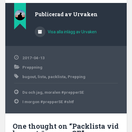
värsta eller kanske en
mindre incident. Nu…
Publicerad av
Urvaken
Visa alla inlägg av Urvaken
2017-04-13
Preppning
bugout
,
lista
,
packlista
,
Prepping
Inläggsnavigering
Du och jag, moralen #prepperSE
I morgon #prepperSE #shtf
One thought on “
Packlista vid