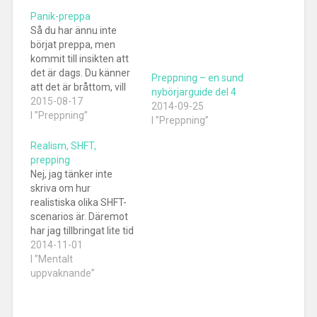
Panik-preppa
Så du har ännu inte
börjat preppa, men
kommit till insikten att
det är dags. Du känner
Preppning – en sund
att det är bråttom, vill
nybörjarguide del 4
göra allt på en gång,
2015-08-17
2014-09-25
men det är så mycket
I ”Preppning”
I ”Preppning”
att tänka på. Listor till
höger och vänster, EDC,
Realism, SHFT,
BOB, BOL, vattenrening,
prepping
skydd, värme, mat,
Nej, jag tänker inte
knivar, väskor! Vart…
skriva om hur
realistiska olika SHFT-
scenarios är. Däremot
har jag tillbringat lite tid
på Youtube för att göra
2014-11-01
research. Kanske mest
I ”Mentalt
för att få infall från
uppvaknande”
andra människor hur de
tänker kring olika sätt
att förbereda sig på det