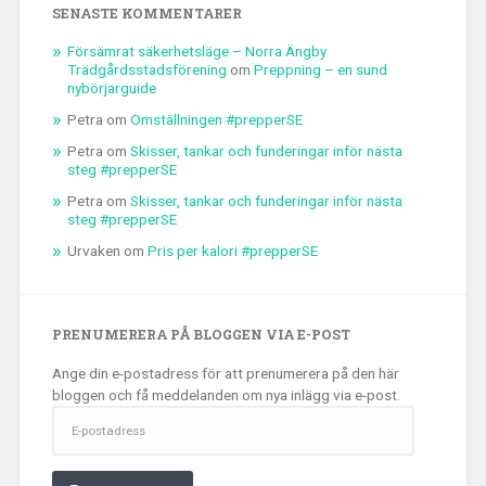
SENASTE KOMMENTARER
Försämrat säkerhetsläge – Norra Ängby
Trädgårdsstadsförening
om
Preppning – en sund
nybörjarguide
Petra
om
Omställningen #prepperSE
Petra
om
Skisser, tankar och funderingar inför nästa
steg #prepperSE
Petra
om
Skisser, tankar och funderingar inför nästa
steg #prepperSE
Urvaken
om
Pris per kalori #prepperSE
PRENUMERERA PÅ BLOGGEN VIA E-POST
Ange din e-postadress för att prenumerera på den här
bloggen och få meddelanden om nya inlägg via e-post.
E-
postadress