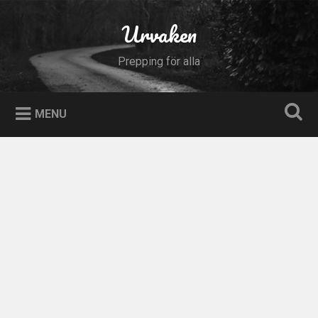
Skip
to
Urvaken
Search
content
Prepping för alla
MENU