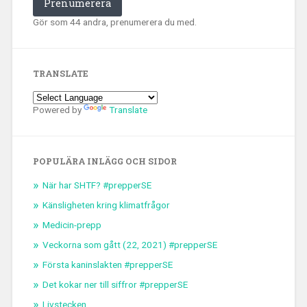
Prenumerera
Gör som 44 andra, prenumerera du med.
TRANSLATE
Powered by
Translate
POPULÄRA INLÄGG OCH SIDOR
När har SHTF? #prepperSE
Känsligheten kring klimatfrågor
Medicin-prepp
Veckorna som gått (22, 2021) #prepperSE
Första kaninslakten #prepperSE
Det kokar ner till siffror #prepperSE
Livstecken