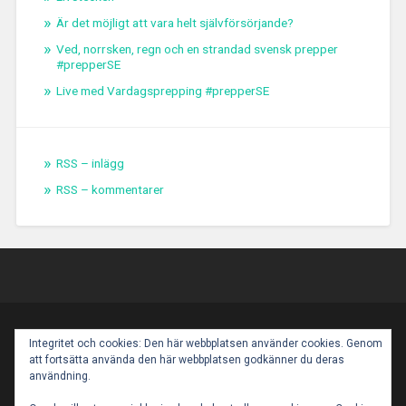
Är det möjligt att vara helt självförsörjande?
Ved, norrsken, regn och en strandad svensk prepper
#prepperSE
Live med Vardagsprepping #prepperSE
RSS – inlägg
RSS – kommentarer
PROUDLY POWERED BY WORDPRESS
|
THEME:
Integritet och cookies: Den här webbplatsen använder cookies. Genom
BASKERVILLE 2 BY
ANDERS NOREN
.
att fortsätta använda den här webbplatsen godkänner du deras
UP ↑
användning.