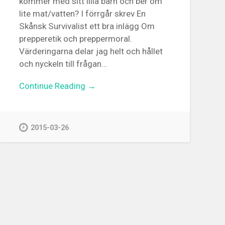
kommer med sitt lilla barn och ber om
lite mat/vatten? I förrgår skrev En
Skånsk Survivalist ett bra inlägg Om
prepperetik och preppermoral.
Värderingarna delar jag helt och hållet
och nyckeln till frågan...
Continue Reading →
2015-03-26