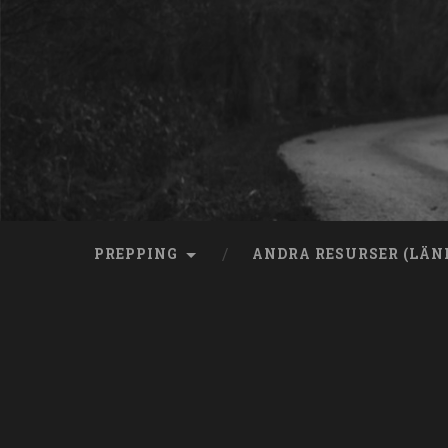
Skip
to
content
Search
PREPPING
ANDRA RESURSER (LÄN