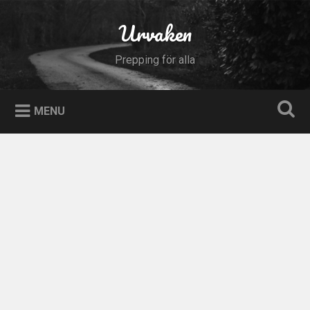
Skip
to
Urvaken
Search
content
Prepping för alla
MENU