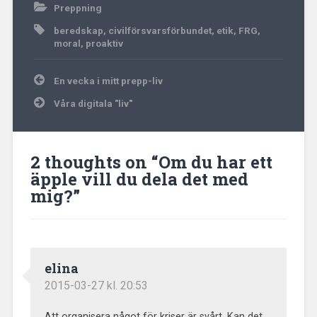
Preppning
beredskap
,
civilförsvarsförbundet
,
etik
,
FRG
,
moral
,
proaktiv
Inläggsnavigering
En vecka i mitt prepp-liv
Våra digitala "liv"
2 thoughts on “
Om du har ett
äpple vill du dela det med
mig?
”
elina
2015-03-27 kl. 20:53
Att organisera något för kriser är svårt. Kan det