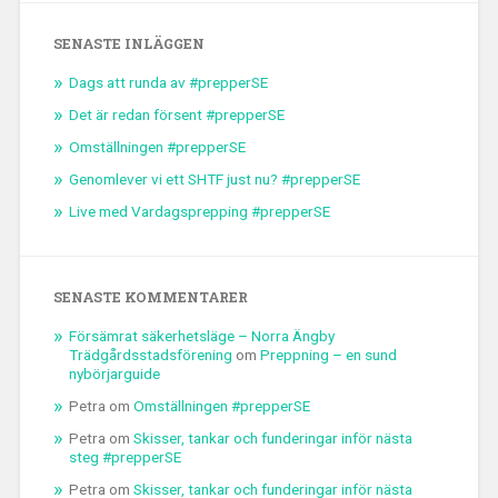
SENASTE INLÄGGEN
Dags att runda av #prepperSE
Det är redan försent #prepperSE
Omställningen #prepperSE
Genomlever vi ett SHTF just nu? #prepperSE
Live med Vardagsprepping #prepperSE
SENASTE KOMMENTARER
Försämrat säkerhetsläge – Norra Ängby
Trädgårdsstadsförening
om
Preppning – en sund
nybörjarguide
Petra
om
Omställningen #prepperSE
Petra
om
Skisser, tankar och funderingar inför nästa
steg #prepperSE
Petra
om
Skisser, tankar och funderingar inför nästa