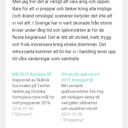
Men jag tror det är viktigt att vara ärlig och öppen.
Bara för att vi preppar och tänker kring alla möjliga
(och ibland omöjliga) scenarier betyder det inte att
vi vet allt. I Sverige har vi varit skonade från större
kriser under lång tid och självinsikten är för de
flesta begränsad. Det är lätt att utvilad, mätt, trygg
och frisk moralisera kring etiska dilemman. Det
intressanta kommer att bli hur vi i handling lever upp
till våra värderingar som samhälle.
Mål 2016 #prepperSE
Om du blir sjuk vid ett
Inspirerad av Skånsk
SHTF #prepperSE
Survivalist på Twitter
Min senaste
tänkte jag försöka
sjukhusvistelse fick mig
formulera mina mål för
att verkligen tänka till
mitt preppande 2016.
vad gäller sårbarhet
På fullt allvar: Mitt
2016-01-06
och utsatthet vid ett
#preppermål2016 är
I ”Ekonomi”
SHTF. I mina tankar och
2015-10-20
att se till att öka
scenarier är jag alltid
I ”Preppning”
chanserna att överleva
frisk, mätt, torr och