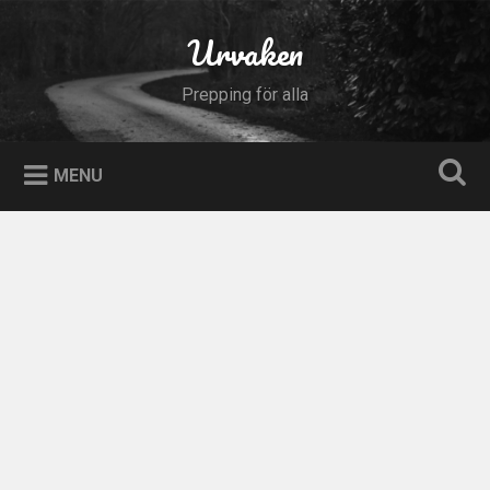
Skip
to
Urvaken
Search
content
Prepping för alla
MENU