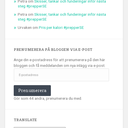
Petra
om
Skisser, tankar och funderingar inför nästa
steg #prepperSE
Petra
om
Skisser, tankar och funderingar inför nästa
steg #prepperSE
Urvaken
om
Pris per kalori #prepperSE
PRENUMERERA PÅ BLOGGEN VIA E-POST
Ange din e-postadress för att prenumerera på den här
bloggen och få meddelanden om nya inlägg via e-post.
E-
postadress
Prenumerera
Gör som 44 andra, prenumerera du med.
TRANSLATE