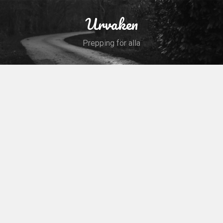
Skip
to
Urvaken
Search
content
Prepping för alla