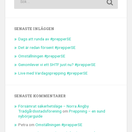
SENASTE INLÄGGEN
Dags att runda av #prepperSE
Det är redan försent #prepperSE
Omställningen #prepperSE
Genomlever vi ett SHTF just nu? #prepperSE
Live med Vardagsprepping #prepperSE
SENASTE KOMMENTARER
Försämrat säkerhetsläge – Norra Ängby
Trädgårdsstadsförening
om
Preppning – en sund
nybörjarguide
Petra
om
Omställningen #prepperSE