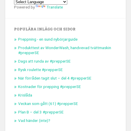
Powered by
Translate
POPULÄRA INLÄGG OCH SIDOR
Preppning - en sund nybörjarguide
Produkttest av WonderWash, handvevad tvättmaskin
#prepperSE
Dags att runda av #prepperSE
Rysk roulette #prepperSE
När förråden tagit slut – del 4 #prepperSE
Kostnader för prepping #prepperSE
Krislåda
Veckan som gått (61) #prepperSE
Plan B – del 3 #prepperSE
Vad händer (inte)?