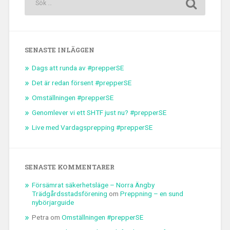
SENASTE INLÄGGEN
Dags att runda av #prepperSE
Det är redan försent #prepperSE
Omställningen #prepperSE
Genomlever vi ett SHTF just nu? #prepperSE
Live med Vardagsprepping #prepperSE
SENASTE KOMMENTARER
Försämrat säkerhetsläge – Norra Ängby
Trädgårdsstadsförening
om
Preppning – en sund
nybörjarguide
Petra
om
Omställningen #prepperSE