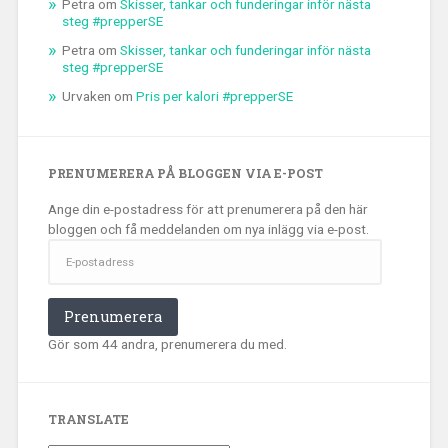
Petra
om
Skisser, tankar och funderingar inför nästa
steg #prepperSE
Petra
om
Skisser, tankar och funderingar inför nästa
steg #prepperSE
Urvaken
om
Pris per kalori #prepperSE
PRENUMERERA PÅ BLOGGEN VIA E-POST
Ange din e-postadress för att prenumerera på den här
bloggen och få meddelanden om nya inlägg via e-post.
E-
postadress
Prenumerera
Gör som 44 andra, prenumerera du med.
TRANSLATE