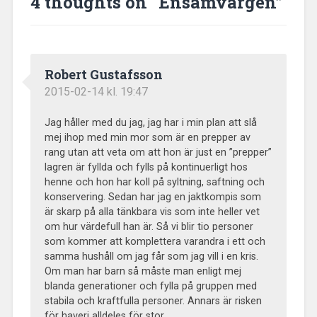
4 thoughts on “
Ensamvargen
”
Robert Gustafsson
2015-02-14 kl. 19:47
Jag håller med du jag, jag har i min plan att slå
mej ihop med min mor som är en prepper av
rang utan att veta om att hon är just en ”prepper”
lagren är fyllda och fylls på kontinuerligt hos
henne och hon har koll på syltning, saftning och
konservering. Sedan har jag en jaktkompis som
är skarp på alla tänkbara vis som inte heller vet
om hur värdefull han är. Så vi blir tio personer
som kommer att komplettera varandra i ett och
samma hushåll om jag får som jag vill i en kris.
Om man har barn så måste man enligt mej
blanda generationer och fylla på gruppen med
stabila och kraftfulla personer. Annars är risken
för haveri alldeles för stor.