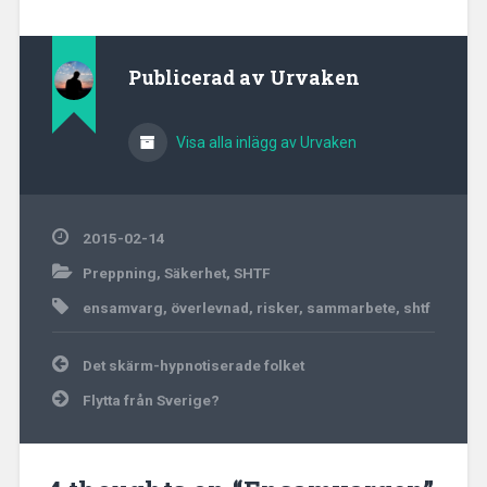
Publicerad av
Urvaken
Visa alla inlägg av Urvaken
2015-02-14
Preppning
,
Säkerhet
,
SHTF
ensamvarg
,
överlevnad
,
risker
,
sammarbete
,
shtf
Inläggsnavigering
Det skärm-hypnotiserade folket
Flytta från Sverige?