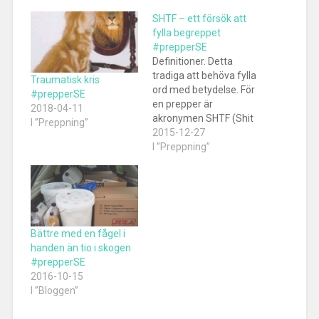
SHTF – ett försök att
fylla begreppet
#prepperSE
Definitioner. Detta
tradiga att behöva fylla
Traumatisk kris
ord med betydelse. För
#prepperSE
en prepper är
2018-04-11
akronymen SHTF (Shit
I ”Preppning”
Hits The Fan) väldigt
2015-12-27
tydlig. Det är när allt går
I ”Preppning”
åt helvete på ren
svenska. Det finns dock
problem att använda
ett så vidd och brett
uttryck för att förklara
en situation. Dels så…
Bättre med en fågel i
handen än tio i skogen
#prepperSE
2016-10-15
I ”Bloggen”