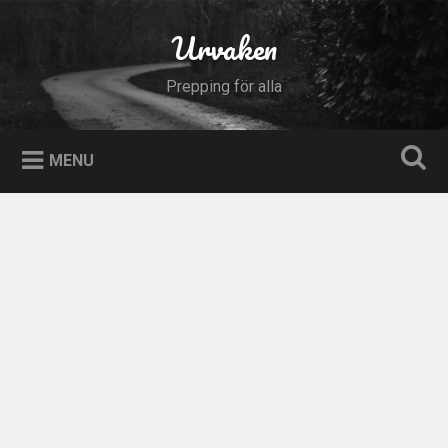
Skip
to
Urvaken
Search
content
Prepping för alla
MENU