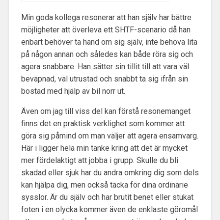
Min goda kollega resonerar att han själv har bättre
möjligheter att överleva ett SHTF-scenario då han
enbart behöver ta hand om sig själv, inte behöva lita
på någon annan och således kan både röra sig och
agera snabbare. Han sätter sin tillit till att vara väl
beväpnad, väl utrustad och snabbt ta sig ifrån sin
bostad med hjälp av bil norr ut.
Även om jag till viss del kan förstå resonemanget
finns det en praktisk verklighet som kommer att
göra sig påmind om man väljer att agera ensamvarg.
Här i ligger hela min tanke kring att det är mycket
mer fördelaktigt att jobba i grupp. Skulle du bli
skadad eller sjuk har du andra omkring dig som dels
kan hjälpa dig, men också täcka för dina ordinarie
sysslor. Är du själv och har brutit benet eller stukat
foten i en olycka kommer även de enklaste göromål