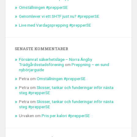
Omställningen #prepperSE
Genomlever vi ett SHTF just nu? #prepperSE
Live med Vardagsprepping #prepperSE
SENASTE KOMMENTARER
Försämrat säkerhetsläge – Norra Ängby
Trädgårdsstadsförening
om
Preppning – en sund
nybörjarguide
Petra
om
Omställningen #prepperSE
Petra
om
Skisser, tankar och funderingar inför nästa
steg #prepperSE
Petra
om
Skisser, tankar och funderingar inför nästa
steg #prepperSE
Urvaken
om
Pris per kalori #prepperSE