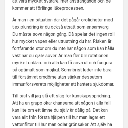
att vara mycket svårare, mer ansträngande och de
kommer att förlänga läkeprocessen.
Är man i en situation där det pågår oroligheter med
t.ex plundring är du också utsatt som ensamvarg.
Du måste sova någon gång. Då spelar det ingen roll
hur mycket vapen eller utrustning du har. Risken är
fortfarande stor om du inte har någon som kan hålla
vakt när du själv sover. Är man fler blir rotationen
mycket enklare och alla kan få sova ut och fungera
så optimalt som möjligt. Sömnbrist leder inte bara
till försämrat omdöme utan sänker dessutom
immunförsvarets möjligheter att hantera sjukdomar.
Till sist vill jag slå ett slag för kunskapsspridning.
Att ha en grupp ökar chanserna att någon i alla fall
kan lite om ett ämne du själv är dålig på. Det kan
vara allt från första hjälpen till hur man lagar ett
vattenfilter till hur man odlar grönsaker. Att själv ha