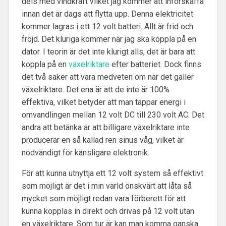
dels med vindkraft vilket jag kommer att införskaffa
innan det är dags att flytta upp. Denna elektricitet
kommer lagras i ett 12 volt batteri. Allt är frid och
fröjd. Det kluriga kommer när jag ska koppla på en
dator. I teorin är det inte klurigt alls, det är bara att
koppla på en
växelriktare
efter batteriet. Dock finns
det två saker att vara medveten om när det gäller
växelriktare. Det ena är att de inte är 100%
effektiva, vilket betyder att man tappar energi i
omvandlingen mellan 12 volt DC till 230 volt AC. Det
andra att betänka är att billigare växelriktare inte
producerar en så kallad ren sinus våg, vilket är
nödvändigt för känsligare elektronik.
För att kunna utnyttja ett 12 volt system så effektivt
som möjligt är det i min värld önskvärt att låta så
mycket som möjligt redan vara förberett för att
kunna kopplas in direkt och drivas på 12 volt utan
en växelriktare. Som tur är kan man komma ganska