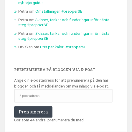
nybörjarguide
Petra
om
Omställningen #prepperSE
Petra
om
Skisser, tankar och funderingar inför nästa
steg #prepperSE
Petra
om
Skisser, tankar och funderingar inför nästa
steg #prepperSE
Urvaken
om
Pris per kalori #prepperSE
PRENUMERERA PÅ BLOGGEN VIA E-POST
Ange din e-postadress för att prenumerera på den här
bloggen och få meddelanden om nya inlägg via e-post.
E-
postadress
Prenumerera
Gör som 44 andra, prenumerera du med.