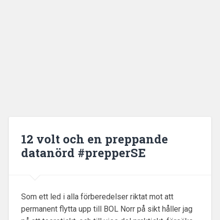
12 volt och en preppande
datanörd #prepperSE
Som ett led i alla förberedelser riktat mot att
permanent flytta upp till BOL Norr på sikt håller jag