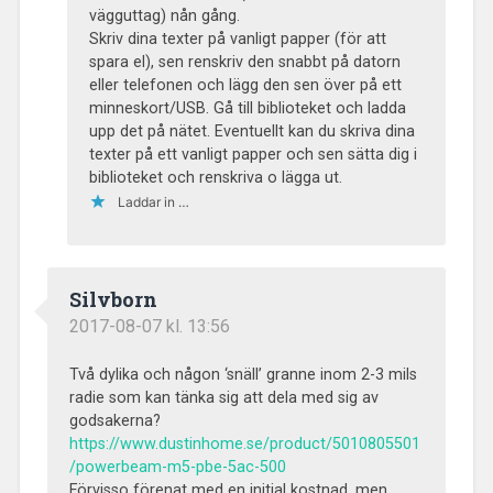
vägguttag) nån gång.
Skriv dina texter på vanligt papper (för att
spara el), sen renskriv den snabbt på datorn
eller telefonen och lägg den sen över på ett
minneskort/USB. Gå till biblioteket och ladda
upp det på nätet. Eventuellt kan du skriva dina
texter på ett vanligt papper och sen sätta dig i
biblioteket och renskriva o lägga ut.
Laddar in …
Silvborn
2017-08-07 kl. 13:56
Två dylika och någon ‘snäll’ granne inom 2-3 mils
radie som kan tänka sig att dela med sig av
godsakerna?
https://www.dustinhome.se/product/5010805501
/powerbeam-m5-pbe-5ac-500
Förvisso förenat med en initial kostnad, men