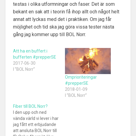
testas i olika utformningar och faser. Det är som
bekant en sak att i teorin få ihop allt och något helt
annat att lyckas med det i praktiken. Om jag får
möjlighet och tid ska jag göra vissa tester nästa
gång jag kommer upp till BOL Norr.
Att ha en buffert i
bufferten #prepperSE
2017-06-30
I ”BOL Norr”
Omprioriteringar
#prepperSE
2018-01-09
I ”BOL Norr”
Fiber till BOL Norr?
I den upp och ned
vända värld vi lever i har
jag fått ett erbjudande
att ansluta BOL Norr till