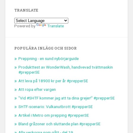
TRANSLATE
Powered by
Translate
POPULÄRA INLÄGG OCH SIDOR
Preppning - en sund nybörjarguide
Produkttest av WonderWash, handvevad tvättmaskin
#prepperSE
Att leva på 18900 kr per år #prepperSE
Att ropa efter vargen
"Vid #SHTF kommer jag att ta dina grejer!" #prepperSE
SHTF-scenario: Vulkanutbrott #prepperSE
Artikel i Metro om prepping #prepperSE
Bland gråzoner och sluttande plan #prepperSE
Alla veckorna som gått - del 19