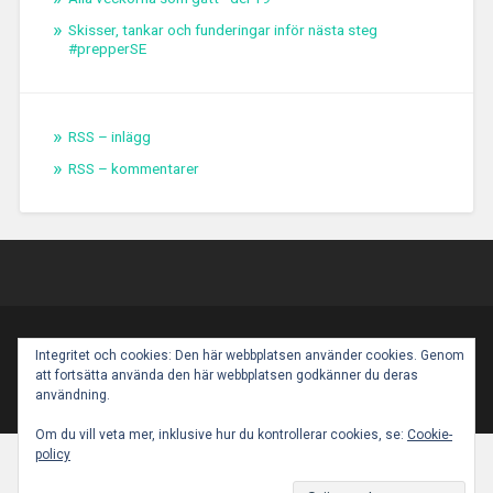
Skisser, tankar och funderingar inför nästa steg
#prepperSE
RSS – inlägg
RSS – kommentarer
PROUDLY POWERED BY WORDPRESS
|
THEME:
Integritet och cookies: Den här webbplatsen använder cookies. Genom
BASKERVILLE 2 BY
ANDERS NOREN
.
att fortsätta använda den här webbplatsen godkänner du deras
UP ↑
användning.
Om du vill veta mer, inklusive hur du kontrollerar cookies, se:
Cookie-
policy