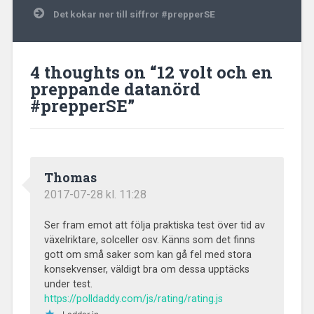
Det kokar ner till siffror #prepperSE
4 thoughts on “
12 volt och en
preppande datanörd
#prepperSE
”
Thomas
2017-07-28 kl. 11:28
Ser fram emot att följa praktiska test över tid av
växelriktare, solceller osv. Känns som det finns
gott om små saker som kan gå fel med stora
konsekvenser, väldigt bra om dessa upptäcks
under test.
https://polldaddy.com/js/rating/rating.js