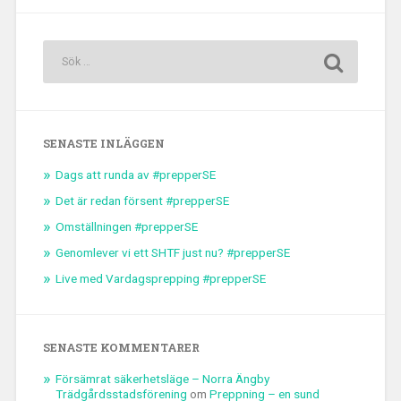
SENASTE INLÄGGEN
Dags att runda av #prepperSE
Det är redan försent #prepperSE
Omställningen #prepperSE
Genomlever vi ett SHTF just nu? #prepperSE
Live med Vardagsprepping #prepperSE
SENASTE KOMMENTARER
Försämrat säkerhetsläge – Norra Ängby
Trädgårdsstadsförening
om
Preppning – en sund