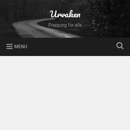
Skip
to
Urvaken
Search
content
Prepping för alla
MENU