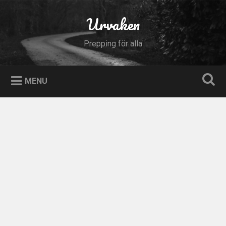
Skip
to
Urvaken
Search
content
Prepping för alla
MENU