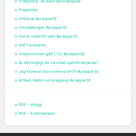
Preppning - en sund nybörjarguide
Prepplista
456 kcal #prepperSE
Omställningen #prepperSE
Det är redan försent #prepperSE
SHFT-scenarier
Veckorna som gått (72) #prepperSE
Är det möjligt att vara helt självförsörjande?
Jag kommer inte överleva SHTF #prepperSE
Artikel i Metro om prepping #prepperSE
RSS – inlägg
RSS – kommentarer