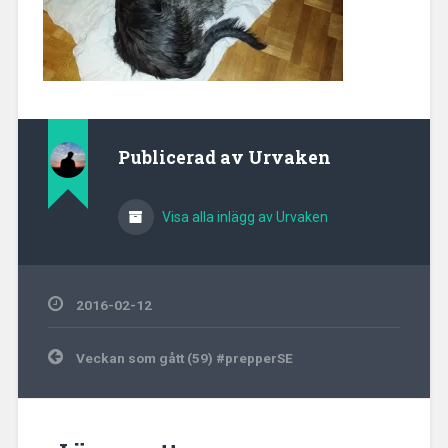
Publicerad av
Urvaken
Visa alla inlägg av Urvaken
2016-02-12
Inläggsnavigering
Veckan som gått (59) #prepperSE