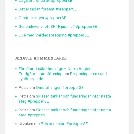
Dags att runda av #prepperSE
Det är redan försent #prepperSE
Omställningen #prepperSE
Genomlever vi ett SHTF just nu? #prepperSE
Live med Vardagsprepping #prepperSE
SENASTE KOMMENTARER
Försämrat säkerhetsläge – Norra Ängby
Trädgårdsstadsförening
om
Preppning – en sund
nybörjarguide
Petra
om
Omställningen #prepperSE
Petra
om
Skisser, tankar och funderingar inför nästa
steg #prepperSE
Petra
om
Skisser, tankar och funderingar inför nästa
steg #prepperSE
Urvaken
om
Pris per kalori #prepperSE