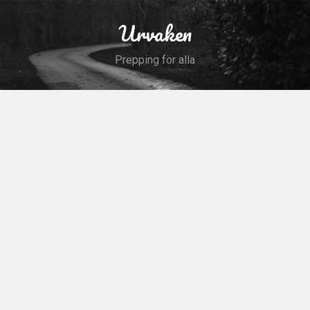
Skip
to
Urvaken
Search
content
Prepping för alla