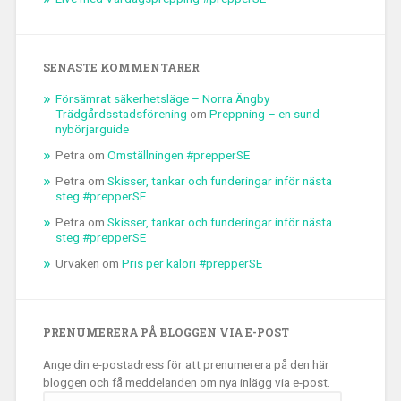
SENASTE KOMMENTARER
Försämrat säkerhetsläge – Norra Ängby
Trädgårdsstadsförening
om
Preppning – en sund
nybörjarguide
Petra
om
Omställningen #prepperSE
Petra
om
Skisser, tankar och funderingar inför nästa
steg #prepperSE
Petra
om
Skisser, tankar och funderingar inför nästa
steg #prepperSE
Urvaken
om
Pris per kalori #prepperSE
PRENUMERERA PÅ BLOGGEN VIA E-POST
Ange din e-postadress för att prenumerera på den här
bloggen och få meddelanden om nya inlägg via e-post.
E-