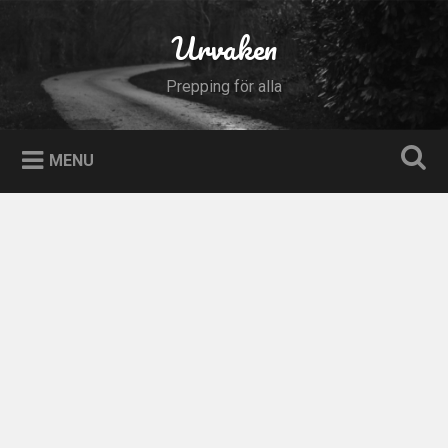
Skip
to
Urvaken
Search
content
Prepping för alla
MENU