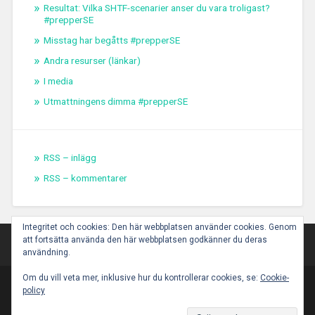
Resultat: Vilka SHTF-scenarier anser du vara troligast?
#prepperSE
Misstag har begåtts #prepperSE
Andra resurser (länkar)
I media
Utmattningens dimma #prepperSE
RSS – inlägg
RSS – kommentarer
Integritet och cookies: Den här webbplatsen använder cookies. Genom
att fortsätta använda den här webbplatsen godkänner du deras
användning.
Om du vill veta mer, inklusive hur du kontrollerar cookies, se:
Cookie-
policy
PROUDLY POWERED BY WORDPRESS
|
THEME:
BASKERVILLE 2 BY
ANDERS NOREN
.