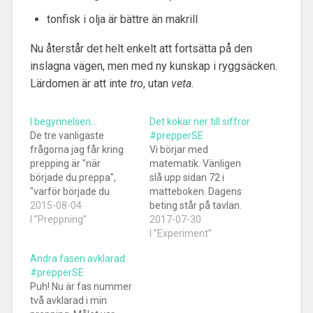
tonfisk i olja är bättre än makrill
Nu återstår det helt enkelt att fortsätta på den
inslagna vägen, men med ny kunskap i ryggsäcken.
Lärdomen är att inte
tro
, utan
veta
.
I begynnelsen…
Det kokar ner till siffror
De tre vanligaste
#prepperSE
frågorna jag får kring
Vi börjar med
prepping är "när
matematik. Vänligen
började du preppa",
slå upp sidan 72 i
"varför började du
matteboken. Dagens
preppa" och "vad tror
2015-08-04
beting står på tavlan.
du kommer att hända".
I ”Preppning”
Rent teoretiskt kan
2017-07-30
Oftast i just den
man bryta ner sitt
I ”Experiment”
ordningen. Jag tänkte
preppande till siffror.
Andra fasen avklarad
ge svar på de två första
Det är grundläggande
#prepperSE
frågorna här. Den sista
matematik och inte
Puh! Nu är fas nummer
frågan, vad jag tror
svårt alls. Allt som krävs
två avklarad i min
kommer hända, har jag
är lite förutsättningar