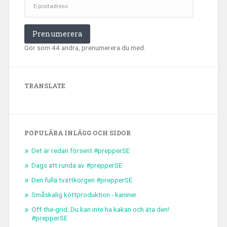
postadress
Prenumerera
Gör som 44 andra, prenumerera du med.
TRANSLATE
POPULÄRA INLÄGG OCH SIDOR
Det är redan försent #prepperSE
Dags att runda av #prepperSE
Den fulla tvättkorgen #prepperSE
Småskalig köttproduktion - kaniner
Off-the-grid: Du kan inte ha kakan och äta den!
#prepperSE