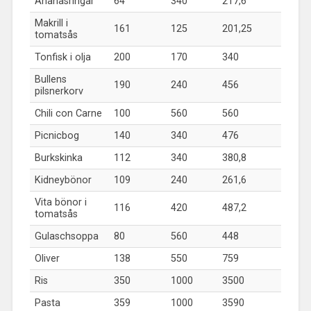
Ananasringar
64
340
217,6
Makrill i
161
125
201,25
tomatsås
Tonfisk i olja
200
170
340
Bullens
190
240
456
pilsnerkorv
Chili con Carne
100
560
560
Picnicbog
140
340
476
Burkskinka
112
340
380,8
Kidneybönor
109
240
261,6
Vita bönor i
116
420
487,2
tomatsås
Gulaschsoppa
80
560
448
Oliver
138
550
759
Ris
350
1000
3500
Pasta
359
1000
3590