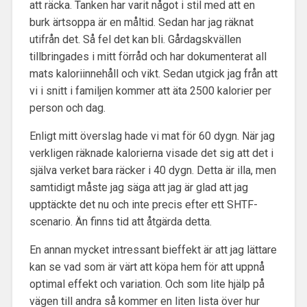
att räcka. Tanken har varit något i stil med att en
burk ärtsoppa är en måltid. Sedan har jag räknat
utifrån det. Så fel det kan bli. Gårdagskvällen
tillbringades i mitt förråd och har dokumenterat all
mats kaloriinnehåll och vikt. Sedan utgick jag från att
vi i snitt i familjen kommer att äta 2500 kalorier per
person och dag.
Enligt mitt överslag hade vi mat för 60 dygn. När jag
verkligen räknade kalorierna visade det sig att det i
själva verket bara räcker i 40 dygn. Detta är illa, men
samtidigt måste jag säga att jag är glad att jag
upptäckte det nu och inte precis efter ett SHTF-
scenario. Än finns tid att åtgärda detta.
En annan mycket intressant bieffekt är att jag lättare
kan se vad som är värt att köpa hem för att uppnå
optimal effekt och variation. Och som lite hjälp på
vägen till andra så kommer en liten lista över hur