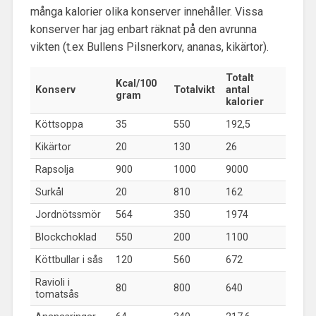
många kalorier olika konserver innehåller. Vissa
konserver har jag enbart räknat på den avrunna
vikten (t.ex Bullens Pilsnerkorv, ananas, kikärtor).
Totalt
Kcal/100
Konserv
Totalvikt
antal
gram
kalorier
Köttsoppa
35
550
192,5
Kikärtor
20
130
26
Rapsolja
900
1000
9000
Surkål
20
810
162
Jordnötssmör
564
350
1974
Blockchoklad
550
200
1100
Köttbullar i sås
120
560
672
Ravioli i
80
800
640
tomatsås