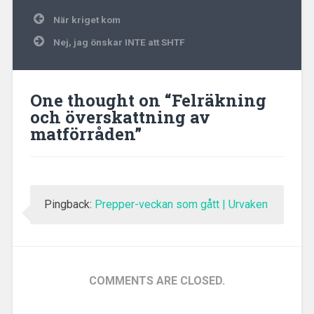
Inläggsnavigering
När kriget kom
Nej, jag önskar INTE att SHTF
One thought on “
Felräkning
och överskattning av
matförråden
”
Pingback:
Prepper-veckan som gått | Urvaken
COMMENTS ARE CLOSED.