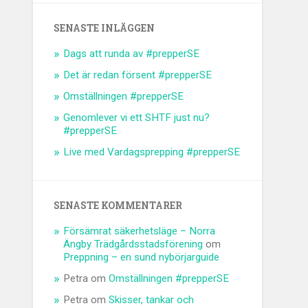
SENASTE INLÄGGEN
Dags att runda av #prepperSE
Det är redan försent #prepperSE
Omställningen #prepperSE
Genomlever vi ett SHTF just nu?
#prepperSE
Live med Vardagsprepping #prepperSE
SENASTE KOMMENTARER
Försämrat säkerhetsläge – Norra
Ängby Trädgårdsstadsförening
om
Preppning – en sund nybörjarguide
Petra
om
Omställningen #prepperSE
Petra
om
Skisser, tankar och