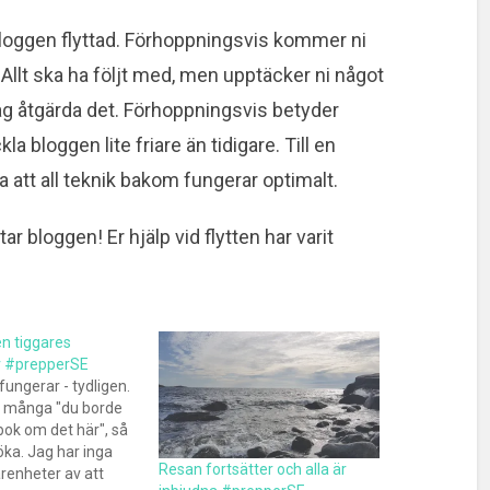
 bloggen flyttad. Förhoppningsvis kommer ni
Allt ska ha följt med, men upptäcker ni något
jag åtgärda det. Förhoppningsvis betyder
la bloggen lite friare än tidigare. Till en
 att all teknik bakom fungerar optimalt.
 bloggen! Er hjälp vid flytten har varit
en tiggares
r #prepperSE
fungerar - tydligen.
gt många "du borde
 bok om det här", så
öka. Jag har inga
Resan fortsätter och alla är
arenheter av att