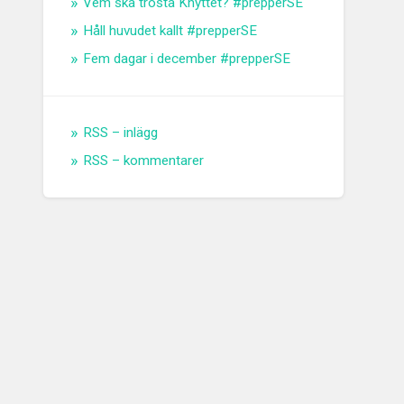
Vem ska trösta Knyttet? #prepperSE
Håll huvudet kallt #prepperSE
Fem dagar i december #prepperSE
RSS – inlägg
RSS – kommentarer