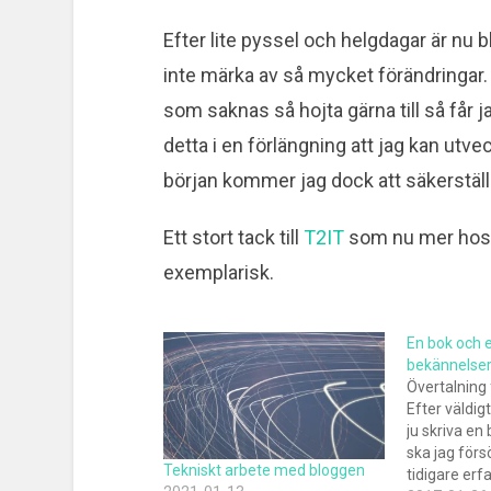
Efter lite pyssel och helgdagar är nu
inte märka av så mycket förändringar. 
som saknas så hojta gärna till så får 
detta i en förlängning att jag kan utveck
början kommer jag dock att säkerställa
Ett stort tack till
T2IT
som nu mer hostar
exemplarisk.
En bok och 
bekännelse
Övertalning 
Efter väldi
ju skriva en
ska jag förs
Tekniskt arbete med bloggen
tidigare erf