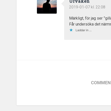
Urvaken
2019-01-07 kl. 22:08
Märkligt, för jag ser ”gi
Får undersöka det närmr
Laddar in …
COMMENT