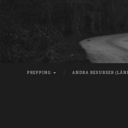
Skip
to
content
Search
PREPPING
ANDRA RESURSER (LÄN