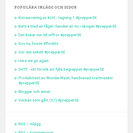
POPULÄRA INLÄGG OCH SIDOR
Konservering av kött - tagning 1 #prepperSE
Bättre med en fågel i handen än tio i skogen #prepperSE
Det kokar ner till siffror #prepperSE
Sov nu, husse #flockliv
Gör det enkelt #prepperSE
Here we go again
SHTF - ett försök att fylla begreppet #prepperSE
Produkttest av WonderWash, handvevad tvättmaskin
#prepperSE
Bloggar och annat
Veckan som gått (57) #prepperSE
RSS – inlägg
RSS – kommentarer