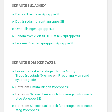
SENASTE INLÄGGEN
Dags att runda av #prepperSE
Det är redan försent #prepperSE
Omställningen #prepperSE
Genomlever vi ett SHTF just nu? #prepperSE
Live med Vardagsprepping #prepperSE
SENASTE KOMMENTARER
Försämrat säkerhetsläge – Norra Ängby
Trädgårdsstadsförening
om
Preppning – en sund
nybörjarguide
Petra
om
Omställningen #prepperSE
Petra
om
Skisser, tankar och funderingar inför nästa
steg #prepperSE
Petra
om
Skisser, tankar och funderingar inför nästa
steg #prepperSE