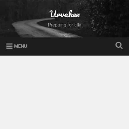
Skip
to
Urvaken
Search
content
Prepping för alla
MENU