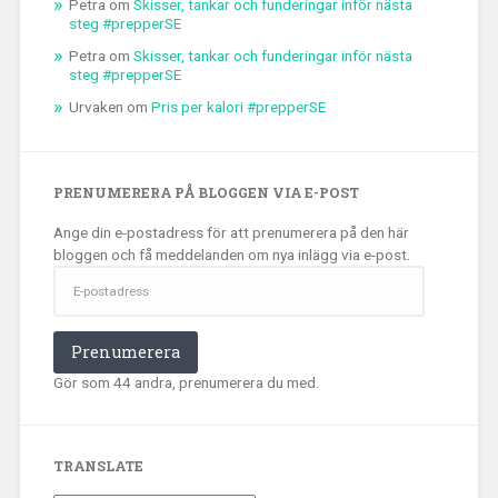
Petra
om
Skisser, tankar och funderingar inför nästa
steg #prepperSE
Petra
om
Skisser, tankar och funderingar inför nästa
steg #prepperSE
Urvaken
om
Pris per kalori #prepperSE
PRENUMERERA PÅ BLOGGEN VIA E-POST
Ange din e-postadress för att prenumerera på den här
bloggen och få meddelanden om nya inlägg via e-post.
E-
postadress
Prenumerera
Gör som 44 andra, prenumerera du med.
TRANSLATE