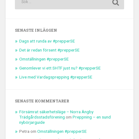
SENASTE INLÄGGEN
Dags att runda av #prepperSE
Det är redan försent #prepperSE
Omställningen #prepperSE
Genomlever vi ett SHTF just nu? #prepperSE
Live med Vardagsprepping #prepperSE
SENASTE KOMMENTARER
Försämrat säkerhetsläge – Norra Ängby
Trädgårdsstadsförening
om
Preppning – en sund
nybörjarguide
Petra
om
Omställningen #prepperSE