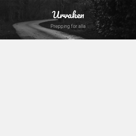
Skip
to
Urvaken
Search
content
Prepping för alla