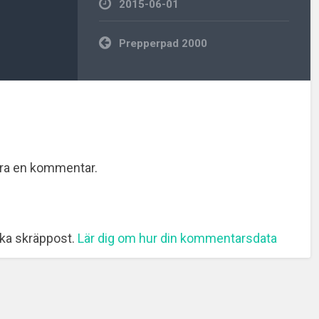
2015-06-01
Inläggsnavigering
Prepperpad 2000
era en kommentar.
ka skräppost.
Lär dig om hur din kommentarsdata