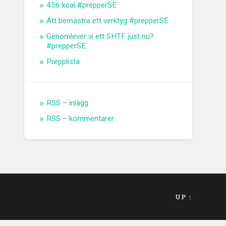
456 kcal #prepperSE
Att bemästra ett verktyg #prepperSE
Genomlever vi ett SHTF just nu?
#prepperSE
Prepplista
RSS – inlägg
RSS – kommentarer
UP ↑