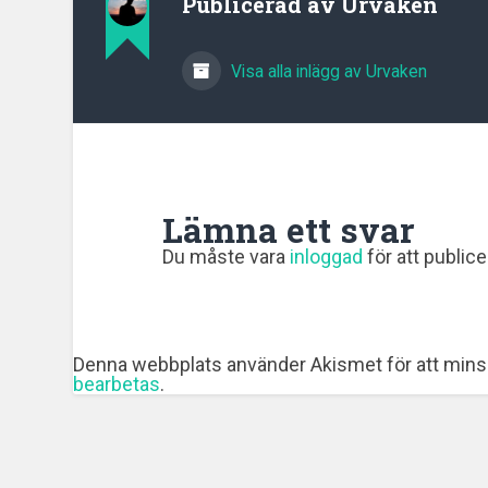
Publicerad av
Urvaken
Visa alla inlägg av Urvaken
Lämna ett svar
Du måste vara
inloggad
för att public
Denna webbplats använder Akismet för att mins
bearbetas
.