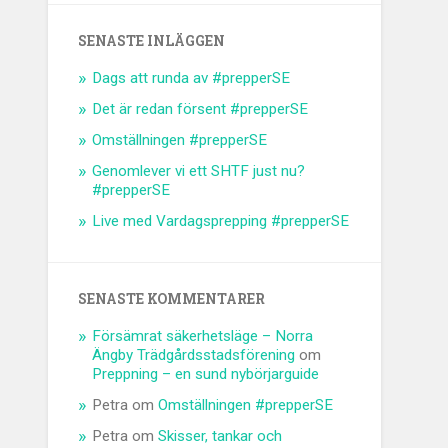
SENASTE INLÄGGEN
Dags att runda av #prepperSE
Det är redan försent #prepperSE
Omställningen #prepperSE
Genomlever vi ett SHTF just nu?
#prepperSE
Live med Vardagsprepping #prepperSE
SENASTE KOMMENTARER
Försämrat säkerhetsläge – Norra
Ängby Trädgårdsstadsförening
om
Preppning – en sund nybörjarguide
Petra
om
Omställningen #prepperSE
Petra
om
Skisser, tankar och