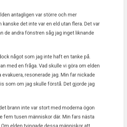
elden antagligen var större och mer
kanske det inte var en eld utan flera. Det var
ån de andra fönstren såg jag inget liknande
dock något som jag inte haft en tanke på.
 han med en fråga. Vad skulle vi göra om elden
 evakuera, resonerade jag. Min far nickade
s som om jag skulle förstå. Det gjorde jag
 det brann inte var stort med moderna ögon
mare fem tusen människor där. Min fars nästa
. Om elden tvingade dessa människor att