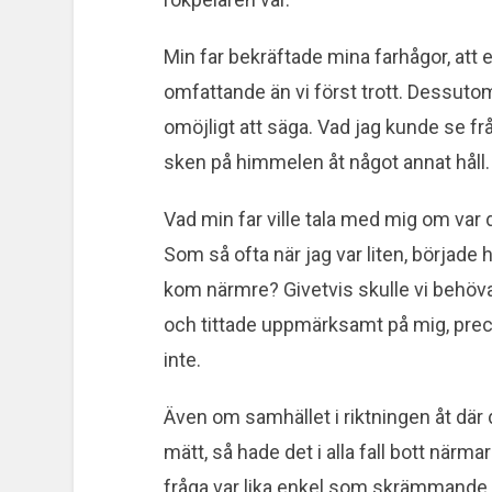
Min far bekräftade mina farhågor, att 
omfattande än vi först trott. Dessutom 
omöjligt att säga. Vad jag kunde se fr
sken på himmelen åt något annat håll.
Vad min far ville tala med mig om var 
Som så ofta när jag var liten, började
kom närmre? Givetvis skulle vi behöva
och tittade uppmärksamt på mig, preci
inte.
Även om samhället i riktningen åt där
mätt, så hade det i alla fall bott när
fråga var lika enkel som skrämmande