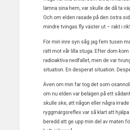
lämna sina hem, var skulle de då ta väg
Och om elden rasade på den östra sid
mindre tvingas fly väster ut – rakt i ri
För min inre syn såg jag fem tusen
rätt mot vår lilla stuga. Efter dom kom
radioaktiva nedfallet, men de var tvung
situation. En desperat situation. Desp
Även om min far tog det som osannolikt
om nu elden var belägen på ett sådant 
skulle ske, att någon eller några irrade
ryggmärgsreflex var så klart att hjälpa
beredd att ge upp min del av maten för 