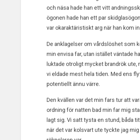
och näsa hade han ett vitt andningssk
ögonen hade han ett par skidglasögo
var okaraktäristiskt arg när han kom in
De anklagelser om vårdslöshet som k
min envisa far, utan istället väntade han
luktade otroligt mycket brandrök ute, 
vi eldade mest hela tiden. Med ens fly
potentiellt ännu värre.
Den kvällen var det min fars tur att var
ordning för natten bad min far mig sta
lagt sig. Vi satt tysta en stund, båda
när det var kolsvart ute tyckte jag mig
rökpelaren var.