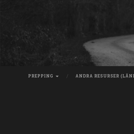
Skip
to
content
Search
PREPPING
ANDRA RESURSER (LÄN