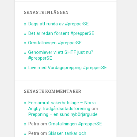
SENASTE INLÄGGEN
Dags att runda av #prepperSE
Det är redan försent #prepperSE
Omställningen #prepperSE
Genomlever vi ett SHTF just nu?
#prepperSE
Live med Vardagsprepping #prepperSE
SENASTE KOMMENTARER
Försämrat säkerhetsläge – Norra
Ängby Trädgårdsstadsförening
om
Preppning – en sund nybörjarguide
Petra
om
Omställningen #prepperSE
Petra
om
Skisser, tankar och