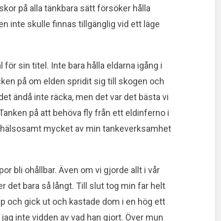
r på alla tänkbara sätt försöker hålla
 inte skulle finnas tillgänglig vid ett läge
för sin titel. Inte bara hålla eldarna igång i
cken på om elden spridit sig till skogen och
et ändå inte räcka, men det var det bästa vi
nken på att behöva fly från ett eldinferno i
 ohälsosamt mycket av min tankeverksamhet
 bli ohållbar. Även om vi gjorde allt i vår
r det bara så långt. Till slut tog min far helt
p och gick ut och kastade dom i en hög ett
d jag inte vidden av vad han gjort. Över mun