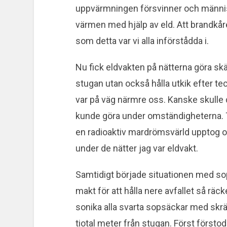
uppvärmningen försvinner och människo
värmen med hjälp av eld. Att brandkåren
som detta var vi alla införstådda i.
Nu fick eldvakten på nätterna göra skäl 
stugan utan också hålla utkik efter te
var på väg närmre oss. Kanske skulle d
kunde göra under omständigheterna. Ta
en radioaktiv mardrömsvärld upptog
under de nätter jag var eldvakt.
Samtidigt började situationen med sopor
makt för att hålla nere avfallet så räcke
sonika alla svarta sopsäckar med skrä
tiotal meter från stugan. Först försto