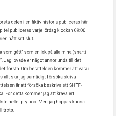
ta delen i en fiktiv historia publiceras här
itel publiceras varje lördag klockan 09:00
ien nått sitt slut.
a som gått” som en lek på alla mina (snart)
. Jag lovade er något annorlunda till det
et första. Om berättelsen kommer att vara i
ts allt ska jag samtidigt försöka skriva
ttelsen är att försöka beskriva ett SHTF-
ka. För detta kommer jag att kräva ert
. Inte heller prylporr. Men jag hoppas kunna
l trots.