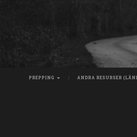
Skip
to
content
Search
PREPPING
ANDRA RESURSER (LÄN