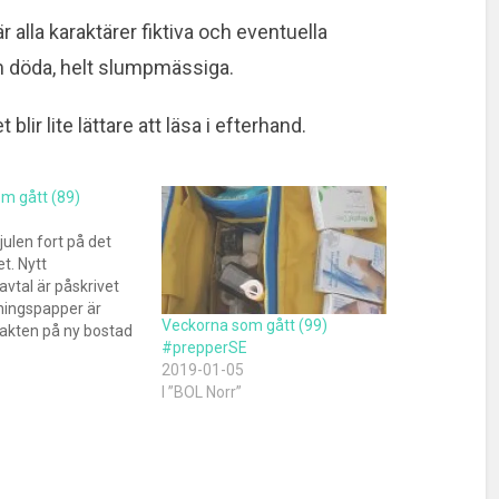
alla karaktärer fiktiva och eventuella
m döda, helt slumpmässiga.
et blir lite lättare att läsa i efterhand.
m gått (89)
julen fort på det
et. Nytt
avtal är påskrivet
ingspapper är
Veckorna som gått (99)
jakten på ny bostad
#prepperSE
ierats. Samtidigt är
2019-01-05
k på jobbet med en
I ”BOL Norr”
som måste bli klara
ren. På tal om
 ser det ut som