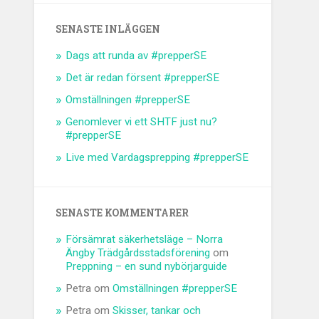
SENASTE INLÄGGEN
Dags att runda av #prepperSE
Det är redan försent #prepperSE
Omställningen #prepperSE
Genomlever vi ett SHTF just nu?
#prepperSE
Live med Vardagsprepping #prepperSE
SENASTE KOMMENTARER
Försämrat säkerhetsläge – Norra
Ängby Trädgårdsstadsförening
om
Preppning – en sund nybörjarguide
Petra
om
Omställningen #prepperSE
Petra
om
Skisser, tankar och