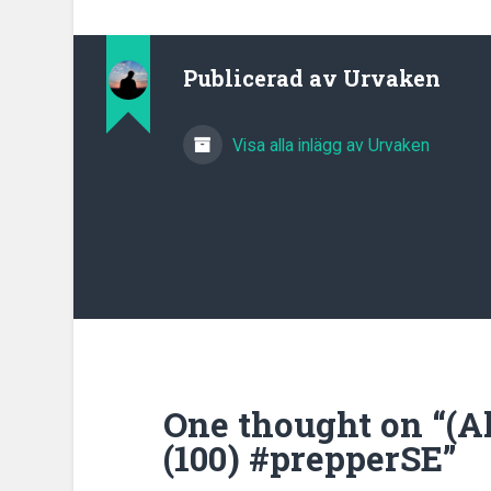
Publicerad av
Urvaken
Visa alla inlägg av Urvaken
One thought on “
(A
(100) #prepperSE
”