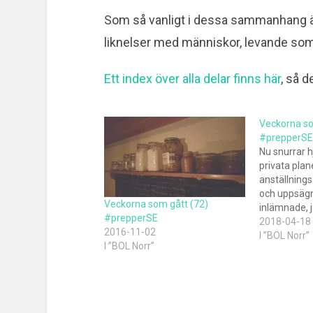
Som så vanligt i dessa sammanhang är 
liknelser med människor, levande so
Ett index över alla delar finns här
, så d
Veckorna so
#prepperSE
Nu snurrar h
privata plan
anställnings
och uppsägn
Veckorna som gått (72)
inlämnade, 
#prepperSE
har intensif
2018-04-18
2016-11-02
det högtryc
I ”BOL Norr”
I ”BOL Norr”
rad projekt 
innan somma
sommaren så
att jag i…