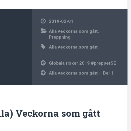
2019-02-01
Alla veckorna som gått
,
Preppning
Alla veckorna som gått
Inläggsnavigering
Globala risker 2019 #prepperSE
Alla veckorna som gått – Del 1
lla) Veckorna som gått