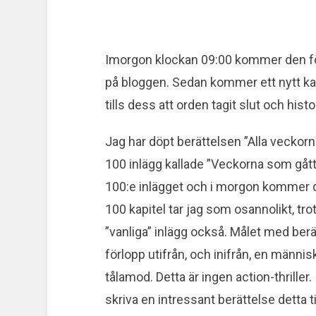
Imorgon klockan 09:00 kommer den förs
på bloggen. Sedan kommer ett nytt kap
tills dess att orden tagit slut och histor
Jag har döpt berättelsen ”Alla veckorn
100 inlägg kallade ”Veckorna som gått”
100:e inlägget och i morgon kommer d
100 kapitel tar jag som osannolikt, tro
”vanliga” inlägg också. Målet med berä
förlopp utifrån, och inifrån, en männis
tålamod. Detta är ingen action-thriller
skriva en intressant berättelse detta til