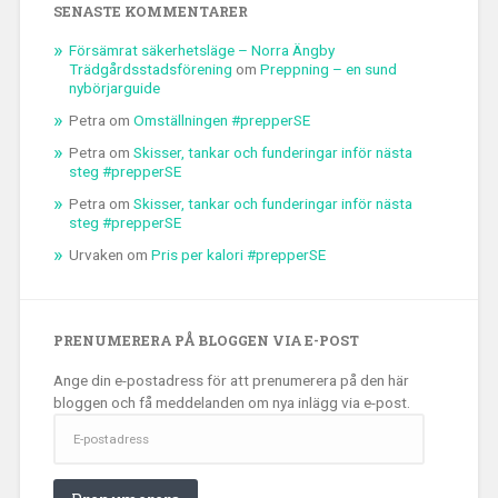
SENASTE KOMMENTARER
Försämrat säkerhetsläge – Norra Ängby
Trädgårdsstadsförening
om
Preppning – en sund
nybörjarguide
Petra
om
Omställningen #prepperSE
Petra
om
Skisser, tankar och funderingar inför nästa
steg #prepperSE
Petra
om
Skisser, tankar och funderingar inför nästa
steg #prepperSE
Urvaken
om
Pris per kalori #prepperSE
PRENUMERERA PÅ BLOGGEN VIA E-POST
Ange din e-postadress för att prenumerera på den här
bloggen och få meddelanden om nya inlägg via e-post.
E-
postadress