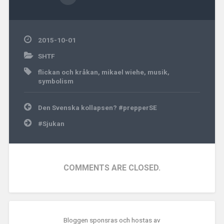
2015-10-01
SHTF
flickan och kråkan
,
mikael wiehe
,
musik
,
symbolism
Inläggsnavigering
Den Svenska kollapsen? #prepperSE
#Sjukan
COMMENTS ARE CLOSED.
Bloggen sponsras och hostas av