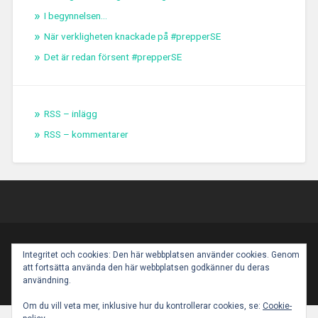
I begynnelsen...
När verkligheten knackade på #prepperSE
Det är redan försent #prepperSE
RSS – inlägg
RSS – kommentarer
PROUDLY POWERED BY WORDPRESS
|
THEME:
Integritet och cookies: Den här webbplatsen använder cookies. Genom
BASKERVILLE 2 BY
ANDERS NOREN
.
att fortsätta använda den här webbplatsen godkänner du deras
UP ↑
användning.
Om du vill veta mer, inklusive hur du kontrollerar cookies, se:
Cookie-