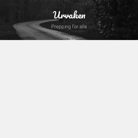
Skip
to
Urvaken
Search
content
Prepping för alla