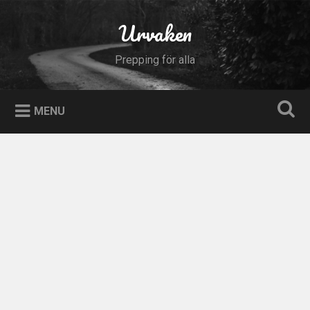
Skip
to
Urvaken
Search
content
Prepping för alla
MENU