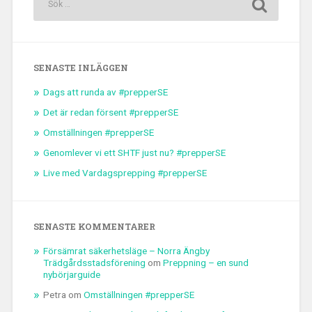
SENASTE INLÄGGEN
Dags att runda av #prepperSE
Det är redan försent #prepperSE
Omställningen #prepperSE
Genomlever vi ett SHTF just nu? #prepperSE
Live med Vardagsprepping #prepperSE
SENASTE KOMMENTARER
Försämrat säkerhetsläge – Norra Ängby
Trädgårdsstadsförening
om
Preppning – en sund
nybörjarguide
Petra
om
Omställningen #prepperSE