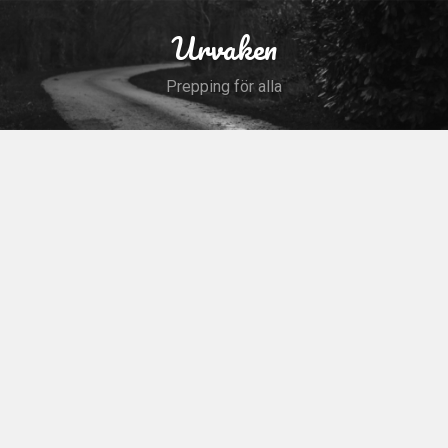
Skip
to
Urvaken
Search
content
Prepping för alla