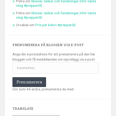
Petra
om
Skisser, tankar och funderingar inför nästa
steg #prepperSE
Petra
om
Skisser, tankar och funderingar inför nästa
steg #prepperSE
Urvaken
om
Pris per kalori #prepperSE
PRENUMERERA PÅ BLOGGEN VIA E-POST
Ange din e-postadress för att prenumerera på den här
bloggen och få meddelanden om nya inlägg via e-post.
E-
postadress
Prenumerera
Gör som 44 andra, prenumerera du med.
TRANSLATE