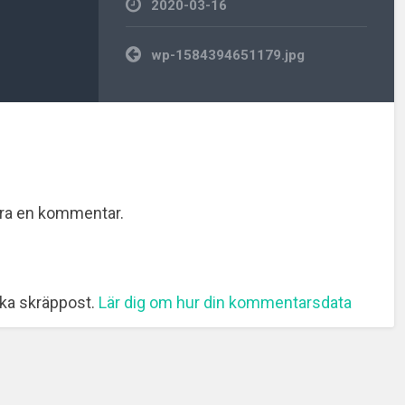
2020-03-16
Inläggsnavigering
wp-1584394651179.jpg
era en kommentar.
ka skräppost.
Lär dig om hur din kommentarsdata