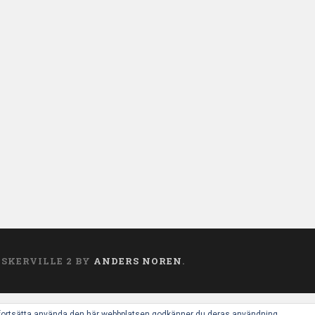
ASKERVILLE 2 BY
ANDERS NOREN
.
 fortsätta använda den här webbplatsen godkänner du deras användning.