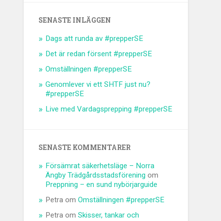
SENASTE INLÄGGEN
Dags att runda av #prepperSE
Det är redan försent #prepperSE
Omställningen #prepperSE
Genomlever vi ett SHTF just nu?
#prepperSE
Live med Vardagsprepping #prepperSE
SENASTE KOMMENTARER
Försämrat säkerhetsläge – Norra
Ängby Trädgårdsstadsförening
om
Preppning – en sund nybörjarguide
Petra
om
Omställningen #prepperSE
Petra
om
Skisser, tankar och