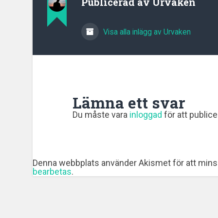
Publicerad av
Urvaken
Visa alla inlägg av Urvaken
Lämna ett svar
Du måste vara
inloggad
för att public
Denna webbplats använder Akismet för att mins
bearbetas
.