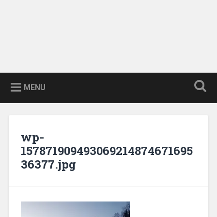
MENU
wp-
157871909493069214874671695
36377.jpg