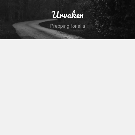
Skip
to
Urvaken
Search
content
Prepping för alla