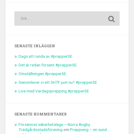
SENASTE INLÄGGEN
Dags att runda av #prepperSE
Det är redan försent #prepperSE
Omställningen #prepperSE
Genomlever vi ett SHTF just nu? #prepperSE
Live med Vardagsprepping #prepperSE
SENASTE KOMMENTARER
Försämrat säkerhetsläge – Norra Ängby
Trädgårdsstadsförening
om
Preppning – en sund