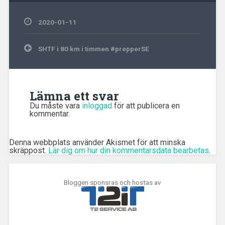
2020-01-11
Inläggsnavigering
SHTF i 80 km i timmen #prepperSE
Lämna ett svar
Du måste vara
inloggad
för att publicera en
kommentar.
Denna webbplats använder Akismet för att minska
skräppost.
Lär dig om hur din kommentarsdata bearbetas
.
Bloggen sponsras och hostas av