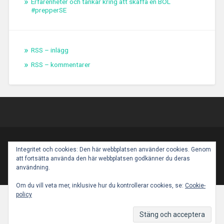
Erfarenheter och tankar kring att skaffa en BOL
#prepperSE
RSS – inlägg
RSS – kommentarer
PROUDLY POWERED BY WORDPRESS
|
THEME:
Integritet och cookies: Den här webbplatsen använder cookies. Genom
BASKERVILLE 2 BY
ANDERS NOREN
.
att fortsätta använda den här webbplatsen godkänner du deras
UP ↑
användning.
Om du vill veta mer, inklusive hur du kontrollerar cookies, se:
Cookie-
policy