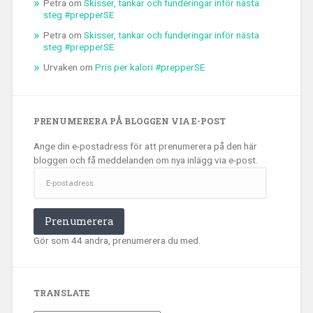
Petra
om
Skisser, tankar och funderingar inför nästa
steg #prepperSE
Petra
om
Skisser, tankar och funderingar inför nästa
steg #prepperSE
Urvaken
om
Pris per kalori #prepperSE
PRENUMERERA PÅ BLOGGEN VIA E-POST
Ange din e-postadress för att prenumerera på den här
bloggen och få meddelanden om nya inlägg via e-post.
E-
postadress
Prenumerera
Gör som 44 andra, prenumerera du med.
TRANSLATE