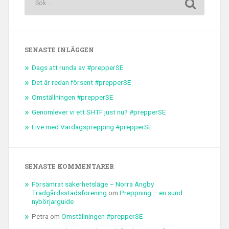
SENASTE INLÄGGEN
Dags att runda av #prepperSE
Det är redan försent #prepperSE
Omställningen #prepperSE
Genomlever vi ett SHTF just nu? #prepperSE
Live med Vardagsprepping #prepperSE
SENASTE KOMMENTARER
Försämrat säkerhetsläge – Norra Ängby
Trädgårdsstadsförening
om
Preppning – en sund
nybörjarguide
Petra
om
Omställningen #prepperSE