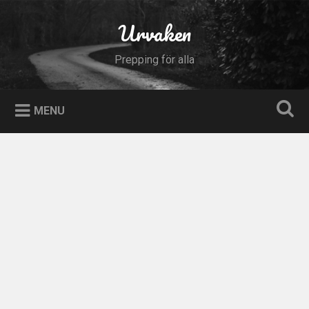
Skip
to
Urvaken
Search
content
Prepping för alla
MENU