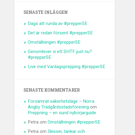
SENASTE INLÄGGEN
Dags att runda av #prepperSE
Det är redan försent #prepperSE
Omställningen #prepperSE
Genomlever vi ett SHTF just nu?
#prepperSE
Live med Vardagsprepping #prepperSE
SENASTE KOMMENTARER
Försämrat säkerhetsläge – Norra
Ängby Trädgårdsstadsförening
om
Preppning – en sund nybörjarguide
Petra
om
Omställningen #prepperSE
Petra
om
Skisser, tankar och