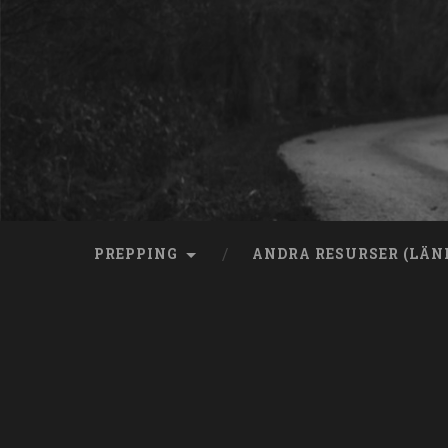
Skip
to
content
Search
PREPPING
ANDRA RESURSER (LÄN