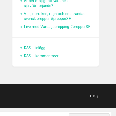
Är det möjligt att vara helt
självförsörjande?
Ved, norrsken, regn och en strandad
svensk prepper #prepperSE
Live med Vardagsprepping #prepperSE
RSS – inlägg
RSS – kommentarer
UP ↑