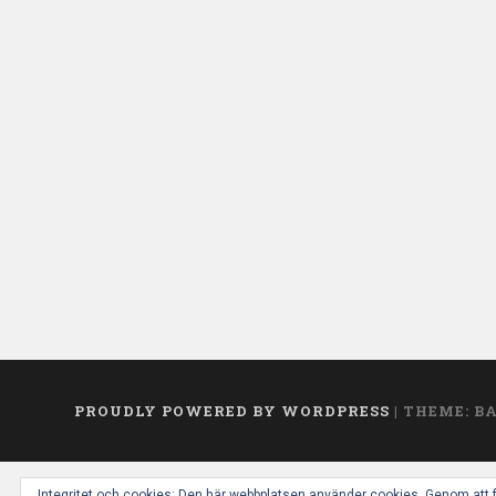
PROUDLY POWERED BY WORDPRESS
|
THEME: B
Integritet och cookies: Den här webbplatsen använder cookies. Genom att