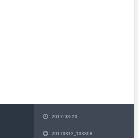
2017-08-20
Inläggsnavigering
20170812_133808