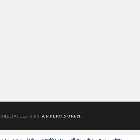
ASKERVILLE 2 BY
ANDERS NOREN
.
 fortsätta använda den här webbplatsen godkänner du deras användning.