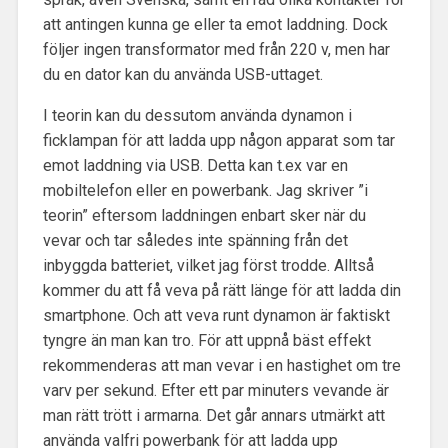
att antingen kunna ge eller ta emot laddning. Dock
följer ingen transformator med från 220 v, men har
du en dator kan du använda USB-uttaget.
I teorin kan du dessutom använda dynamon i
ficklampan för att ladda upp någon apparat som tar
emot laddning via USB. Detta kan t.ex var en
mobiltelefon eller en powerbank. Jag skriver ”i
teorin” eftersom laddningen enbart sker när du
vevar och tar således inte spänning från det
inbyggda batteriet, vilket jag först trodde. Alltså
kommer du att få veva på rätt länge för att ladda din
smartphone. Och att veva runt dynamon är faktiskt
tyngre än man kan tro. För att uppnå bäst effekt
rekommenderas att man vevar i en hastighet om tre
varv per sekund. Efter ett par minuters vevande är
man rätt trött i armarna. Det går annars utmärkt att
använda valfri powerbank för att ladda upp