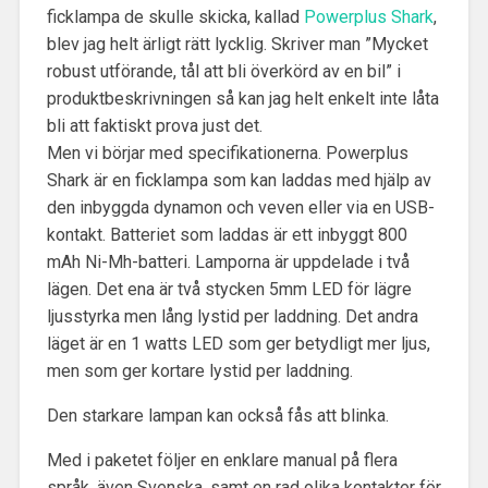
ficklampa de skulle skicka, kallad
Powerplus Shark
,
blev jag helt ärligt rätt lycklig. Skriver man ”Mycket
robust utförande, tål att bli överkörd av en bil” i
produktbeskrivningen så kan jag helt enkelt inte låta
bli att faktiskt prova just det.
Men vi börjar med specifikationerna. Powerplus
Shark är en ficklampa som kan laddas med hjälp av
den inbyggda dynamon och veven eller via en USB-
kontakt. Batteriet som laddas är ett inbyggt 800
mAh Ni-Mh-batteri. Lamporna är uppdelade i två
lägen. Det ena är två stycken 5mm LED för lägre
ljusstyrka men lång lystid per laddning. Det andra
läget är en 1 watts LED som ger betydligt mer ljus,
men som ger kortare lystid per laddning.
Den starkare lampan kan också fås att blinka.
Med i paketet följer en enklare manual på flera
språk, även Svenska, samt en rad olika kontakter för