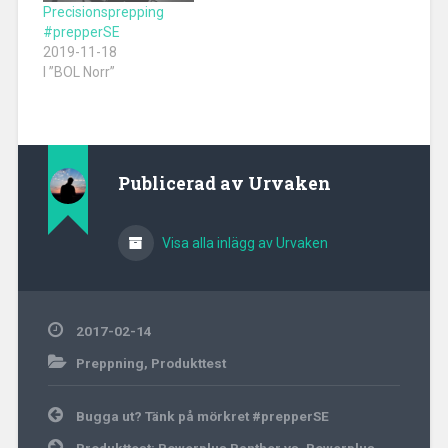
Precisionsprepping
#prepperSE
2019-11-18
I ”BOL Norr”
Publicerad av
Urvaken
Visa alla inlägg av Urvaken
2017-02-14
Preppning
,
Produkttest
Inläggsnavigering
Bugga ut? Tänk på mörkret #prepperSE
Produkttest: Powerplus Panther vs. Powerplus