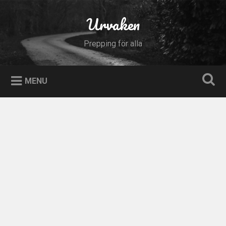
Skip
to
Urvaken
Search
content
Prepping för alla
MENU