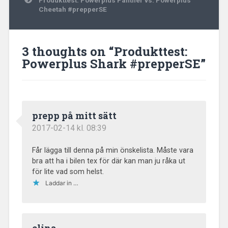
Cheetah #prepperSE
3 thoughts on “
Produkttest:
Powerplus Shark #prepperSE
”
prepp på mitt sätt
2017-02-14 kl. 08:39
Får lägga till denna på min önskelista. Måste vara
bra att ha i bilen tex för där kan man ju råka ut
för lite vad som helst.
Laddar in …
elina