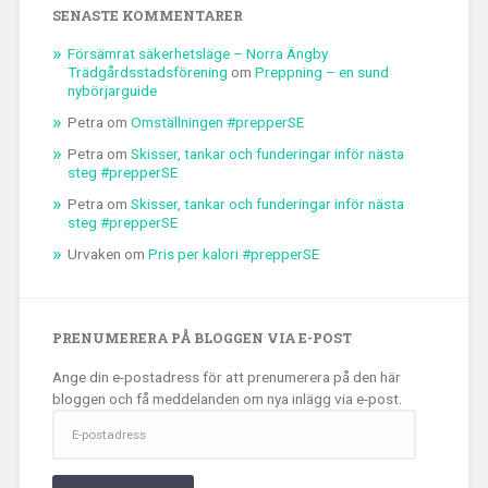
SENASTE KOMMENTARER
Försämrat säkerhetsläge – Norra Ängby
Trädgårdsstadsförening
om
Preppning – en sund
nybörjarguide
Petra
om
Omställningen #prepperSE
Petra
om
Skisser, tankar och funderingar inför nästa
steg #prepperSE
Petra
om
Skisser, tankar och funderingar inför nästa
steg #prepperSE
Urvaken
om
Pris per kalori #prepperSE
PRENUMERERA PÅ BLOGGEN VIA E-POST
Ange din e-postadress för att prenumerera på den här
bloggen och få meddelanden om nya inlägg via e-post.
E-
postadress