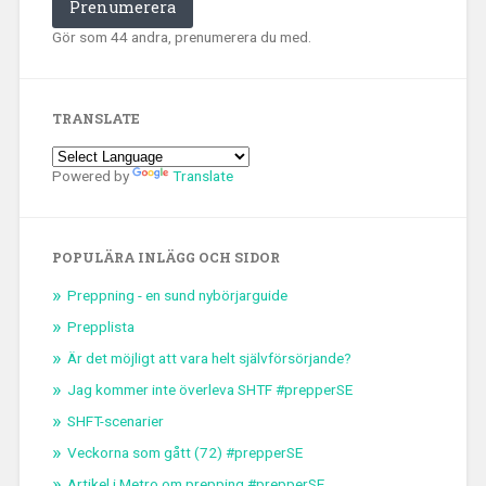
Prenumerera
Gör som 44 andra, prenumerera du med.
TRANSLATE
Powered by
Translate
POPULÄRA INLÄGG OCH SIDOR
Preppning - en sund nybörjarguide
Prepplista
Är det möjligt att vara helt självförsörjande?
Jag kommer inte överleva SHTF #prepperSE
SHFT-scenarier
Veckorna som gått (72) #prepperSE
Artikel i Metro om prepping #prepperSE