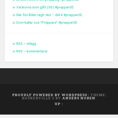
Veckorna som gått (93) #prepperSE
När förråden tagit slut – del 4 #prepperSE
Dom kallar oss "Preppare" #prepperSE
RSS – inlägg
RSS – kommentarer
PROUDLY POWERED BY WORDPRESS
|
THEME:
BASKERVILLE 2 BY
ANDERS NOREN
.
UP ↑