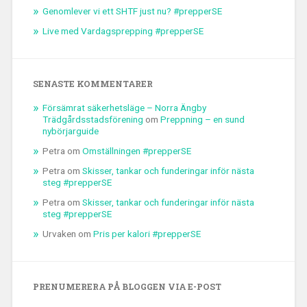
Genomlever vi ett SHTF just nu? #prepperSE
Live med Vardagsprepping #prepperSE
SENASTE KOMMENTARER
Försämrat säkerhetsläge – Norra Ängby
Trädgårdsstadsförening
om
Preppning – en sund
nybörjarguide
Petra
om
Omställningen #prepperSE
Petra
om
Skisser, tankar och funderingar inför nästa
steg #prepperSE
Petra
om
Skisser, tankar och funderingar inför nästa
steg #prepperSE
Urvaken
om
Pris per kalori #prepperSE
PRENUMERERA PÅ BLOGGEN VIA E-POST