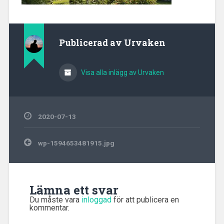
Publicerad av
Urvaken
Visa alla inlägg av Urvaken
2020-07-13
Inläggsnavigering
wp-1594653481915.jpg
Lämna ett svar
Du måste vara
inloggad
för att publicera en
kommentar.