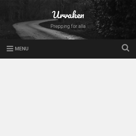
Skip
to
Urvaken
Search
content
Prepping för alla
MENU