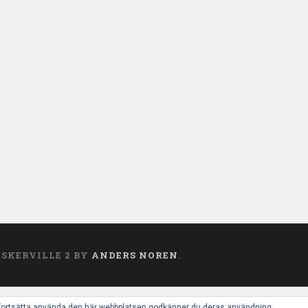
ASKERVILLE 2 BY
ANDERS NOREN
.
 fortsätta använda den här webbplatsen godkänner du deras användning.