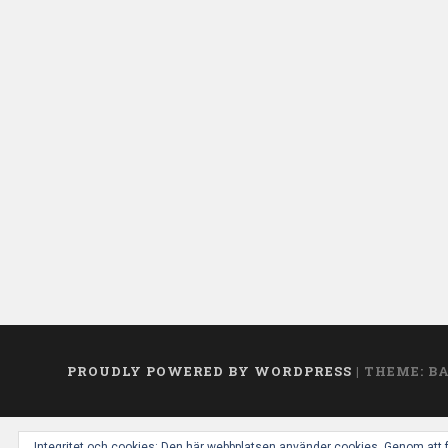
PROUDLY POWERED BY WORDPRESS
|
THEME: B
Integritet och cookies: Den här webbplatsen använder cookies. Genom att