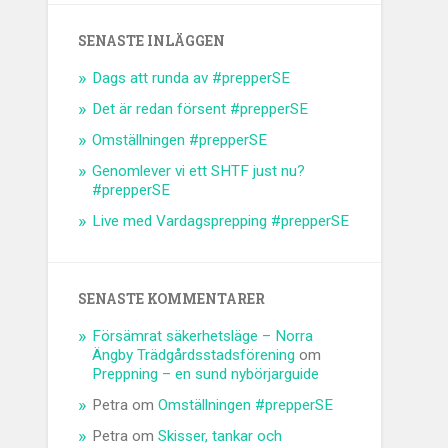
SENASTE INLÄGGEN
Dags att runda av #prepperSE
Det är redan försent #prepperSE
Omställningen #prepperSE
Genomlever vi ett SHTF just nu?
#prepperSE
Live med Vardagsprepping #prepperSE
SENASTE KOMMENTARER
Försämrat säkerhetsläge – Norra
Ängby Trädgårdsstadsförening
om
Preppning – en sund nybörjarguide
Petra
om
Omställningen #prepperSE
Petra
om
Skisser, tankar och