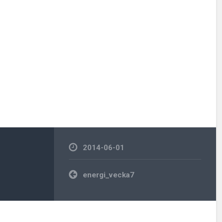
2014-06-01
Inläggsnavigering
energi_vecka7