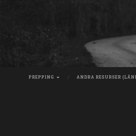
Skip
to
content
Search
PREPPING
ANDRA RESURSER (LÄN