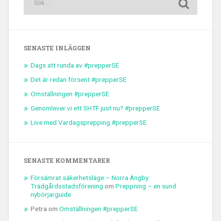
SENASTE INLÄGGEN
Dags att runda av #prepperSE
Det är redan försent #prepperSE
Omställningen #prepperSE
Genomlever vi ett SHTF just nu? #prepperSE
Live med Vardagsprepping #prepperSE
SENASTE KOMMENTARER
Försämrat säkerhetsläge – Norra Ängby
Trädgårdsstadsförening
om
Preppning – en sund
nybörjarguide
Petra
om
Omställningen #prepperSE