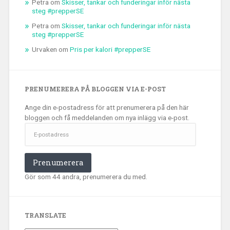
Petra
om
Skisser, tankar och funderingar inför nästa
steg #prepperSE
Petra
om
Skisser, tankar och funderingar inför nästa
steg #prepperSE
Urvaken
om
Pris per kalori #prepperSE
PRENUMERERA PÅ BLOGGEN VIA E-POST
Ange din e-postadress för att prenumerera på den här
bloggen och få meddelanden om nya inlägg via e-post.
E-
postadress
Prenumerera
Gör som 44 andra, prenumerera du med.
TRANSLATE