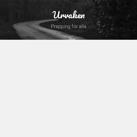
Skip
to
Urvaken
Search
content
Prepping för alla