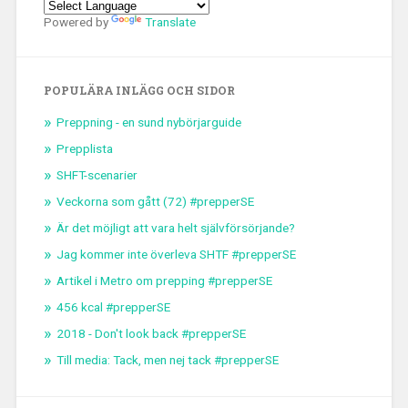
Powered by
Translate
POPULÄRA INLÄGG OCH SIDOR
Preppning - en sund nybörjarguide
Prepplista
SHFT-scenarier
Veckorna som gått (72) #prepperSE
Är det möjligt att vara helt självförsörjande?
Jag kommer inte överleva SHTF #prepperSE
Artikel i Metro om prepping #prepperSE
456 kcal #prepperSE
2018 - Don't look back #prepperSE
Till media: Tack, men nej tack #prepperSE