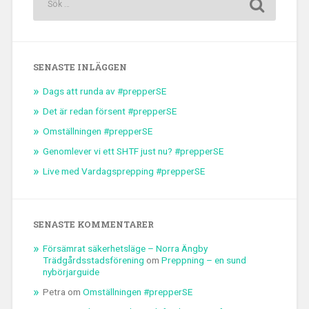
SENASTE INLÄGGEN
Dags att runda av #prepperSE
Det är redan försent #prepperSE
Omställningen #prepperSE
Genomlever vi ett SHTF just nu? #prepperSE
Live med Vardagsprepping #prepperSE
SENASTE KOMMENTARER
Försämrat säkerhetsläge – Norra Ängby
Trädgårdsstadsförening
om
Preppning – en sund
nybörjarguide
Petra
om
Omställningen #prepperSE