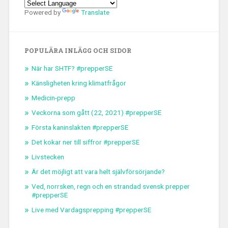
Powered by
Translate
POPULÄRA INLÄGG OCH SIDOR
När har SHTF? #prepperSE
Känsligheten kring klimatfrågor
Medicin-prepp
Veckorna som gått (22, 2021) #prepperSE
Första kaninslakten #prepperSE
Det kokar ner till siffror #prepperSE
Livstecken
Är det möjligt att vara helt självförsörjande?
Ved, norrsken, regn och en strandad svensk prepper
#prepperSE
Live med Vardagsprepping #prepperSE