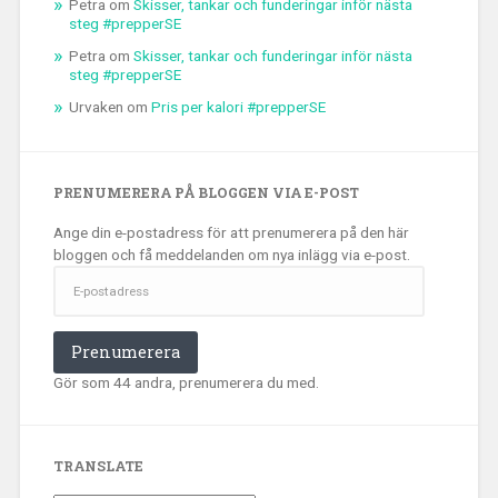
Petra
om
Skisser, tankar och funderingar inför nästa
steg #prepperSE
Petra
om
Skisser, tankar och funderingar inför nästa
steg #prepperSE
Urvaken
om
Pris per kalori #prepperSE
PRENUMERERA PÅ BLOGGEN VIA E-POST
Ange din e-postadress för att prenumerera på den här
bloggen och få meddelanden om nya inlägg via e-post.
E-
postadress
Prenumerera
Gör som 44 andra, prenumerera du med.
TRANSLATE