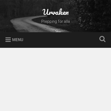
Skip
to
Urvaken
Search
content
Prepping för alla
MENU