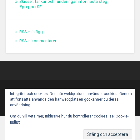
Skisser, tankar och funderingar inför nästa steg
#prepperSE
RSS – inlägg
RSS – kommentarer
PROUDLY POWERED BY WORDPRESS
|
THEME:
Integritet och cookies: Den här webbplatsen använder cookies. Genom
BASKERVILLE 2 BY
ANDERS NOREN
.
att fortsätta använda den här webbplatsen godkänner du deras
UP ↑
användning.
Om du vill veta mer, inklusive hur du kontrollerar cookies, se:
Cookie-
policy