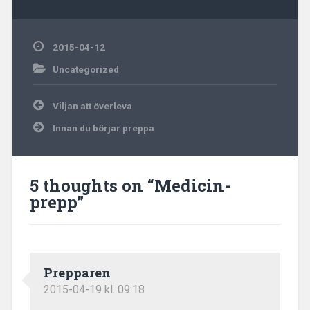
2015-04-12
Uncategorized
Inläggsnavigering
Viljan att överleva
Innan du börjar preppa
5 thoughts on “
Medicin-
prepp
”
Prepparen
2015-04-19 kl. 09:18