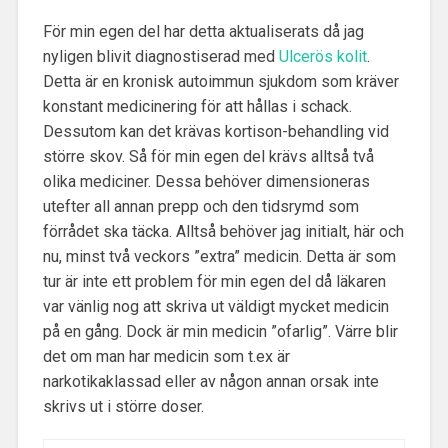
För min egen del har detta aktualiserats då jag
nyligen blivit diagnostiserad med
Ulcerös kolit
.
Detta är en kronisk autoimmun sjukdom som kräver
konstant medicinering för att hållas i schack.
Dessutom kan det krävas kortison-behandling vid
större skov. Så för min egen del krävs alltså två
olika mediciner. Dessa behöver dimensioneras
utefter all annan prepp och den tidsrymd som
förrådet ska täcka. Alltså behöver jag initialt, här och
nu, minst två veckors ”extra” medicin. Detta är som
tur är inte ett problem för min egen del då läkaren
var vänlig nog att skriva ut väldigt mycket medicin
på en gång. Dock är min medicin ”ofarlig”. Värre blir
det om man har medicin som t.ex är
narkotikaklassad eller av någon annan orsak inte
skrivs ut i större doser.