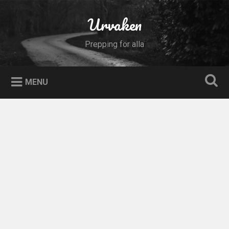
Skip
to
Urvaken
Search
content
Prepping för alla
MENU