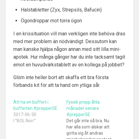
Halstabletter (Zyx, Strepsils, Bafucin)
Ögondroppar mot torra ögon
I en krissituation vill man verkligen inte behöva dras
med mer problem än nödvändigt. Dessutom kan
man kanske hjälpa någon annan med sitt lilla mini-
apotek. Hur många gånger har du inte tacksamt tagit
emot en huvudvärkstablett av en kollega på jobbet?
Glöm inte heller bort att skaffa ett bra första
förbands kit för att ta hand om ytliga sår.
Att ha en buffert i
Fysisk prepp åtta
bufferten #prepperSE
månader senare
2017-06-30
#prepperSE
I ”BOL Norr”
Det går inte så bra. Nu
har alla som älskar att
gotta sig åt andras