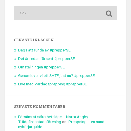
SENASTE INLÄGGEN
Dags att runda av #prepperSE
Det är redan försent #prepperSE
Omställningen #prepperSE
Genomlever vi ett SHTF just nu? #prepperSE
Live med Vardagsprepping #prepperSE
SENASTE KOMMENTARER
Försämrat säkerhetsläge – Norra Ängby
Trädgårdsstadsförening
om
Preppning – en sund
nybörjarguide