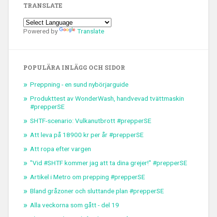
TRANSLATE
Powered by
Translate
POPULÄRA INLÄGG OCH SIDOR
Preppning - en sund nybörjarguide
Produkttest av WonderWash, handvevad tvättmaskin
#prepperSE
SHTF-scenario: Vulkanutbrott #prepperSE
Att leva på 18900 kr per år #prepperSE
Att ropa efter vargen
"Vid #SHTF kommer jag att ta dina grejer!" #prepperSE
Artikel i Metro om prepping #prepperSE
Bland gråzoner och sluttande plan #prepperSE
Alla veckorna som gått - del 19