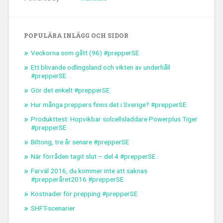
POPULÄRA INLÄGG OCH SIDOR
Veckorna som gått (96) #prepperSE
Ett blivande odlingsland och vikten av underhåll
#prepperSE
Gör det enkelt #prepperSE
Hur många preppers finns det i Sverige? #prepperSE
Produkttest: Hopvikbar solcellsladdare Powerplus Tiger
#prepperSE
Biltong, tre år senare #prepperSE
När förråden tagit slut – del 4 #prepperSE
Farväl 2016, du kommer inte att saknas
#prepperåret2016 #prepperSE
Kostnader för prepping #prepperSE
SHFT-scenarier