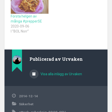
sig kunskap ändå, men
risken finns att denna
kunskap inte underhålls
och faller i glömska.
Första helgen av
Man…
många #prepperSE
2020-09-06
I ”BOL Norr”
Publicerad av
Urvaken
Visa alla inlägg av Urvaken
2014-12-14
Säkerhet