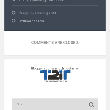
attack
,
cyberkrig
,
DDOS
,
SSH
Inläggsnavigering
Prepp-inventering 2014
Strutsarnas folk
COMMENTS ARE CLOSED.
Bloggen sponsras och hostas av