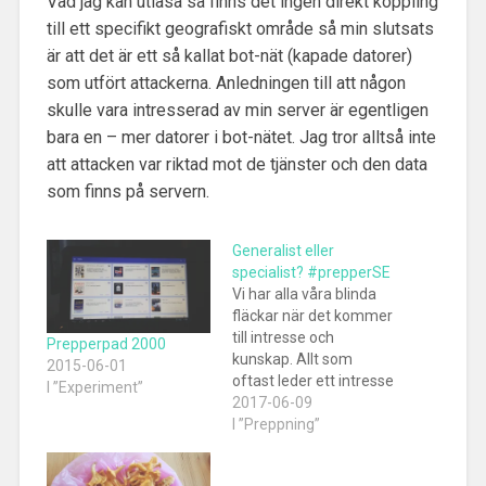
Vad jag kan utläsa så finns det ingen direkt koppling
till ett specifikt geografiskt område så min slutsats
är att det är ett så kallat bot-nät (kapade datorer)
som utfört attackerna. Anledningen till att någon
skulle vara intresserad av min server är egentligen
bara en – mer datorer i bot-nätet. Jag tror alltså inte
att attacken var riktad mot de tjänster och den data
som finns på servern.
Generalist eller
specialist? #prepperSE
Vi har alla våra blinda
fläckar när det kommer
till intresse och
Prepperpad 2000
kunskap. Allt som
2015-06-01
oftast leder ett intresse
I ”Experiment”
till kunskap helt
2017-06-09
naturligt. Saknar man
I ”Preppning”
intresse av ett ämne
kan man så klart skaffa