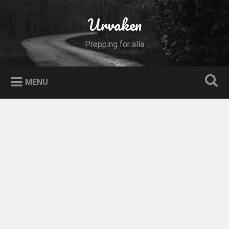
Skip
to
Urvaken
Search
content
Prepping för alla
MENU