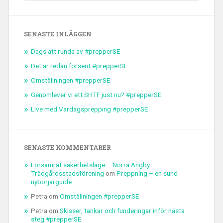
SENASTE INLÄGGEN
Dags att runda av #prepperSE
Det är redan försent #prepperSE
Omställningen #prepperSE
Genomlever vi ett SHTF just nu? #prepperSE
Live med Vardagsprepping #prepperSE
SENASTE KOMMENTARER
Försämrat säkerhetsläge – Norra Ängby
Trädgårdsstadsförening
om
Preppning – en sund
nybörjarguide
Petra
om
Omställningen #prepperSE
Petra
om
Skisser, tankar och funderingar inför nästa
steg #prepperSE