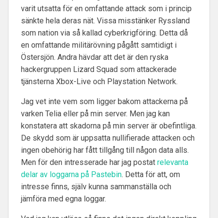
varit utsatta för en omfattande attack som i princip
sänkte hela deras nät. Vissa misstänker Ryssland
som nation via så kallad cyberkrigföring. Detta då
en omfattande militärövning pågått samtidigt i
Östersjön. Andra hävdar att det är den ryska
hackergruppen Lizard Squad som attackerade
tjänsterna Xbox-Live och Playstation Network.
Jag vet inte vem som ligger bakom attackerna på
varken Telia eller på min server. Men jag kan
konstatera att skadorna på min server är obefintliga.
De skydd som är uppsatta nullifierade attacken och
ingen obehörig har fått tillgång till någon data alls.
Men för den intresserade har jag postat
relevanta
delar av loggarna på Pastebin
. Detta för att, om
intresse finns, själv kunna sammanställa och
jämföra med egna loggar.