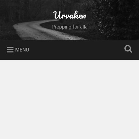
Skip
to
Urvaken
Search
content
Prepping för alla
MENU