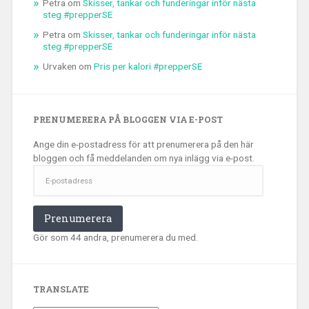
Petra
om
Skisser, tankar och funderingar inför nästa
steg #prepperSE
Petra
om
Skisser, tankar och funderingar inför nästa
steg #prepperSE
Urvaken
om
Pris per kalori #prepperSE
PRENUMERERA PÅ BLOGGEN VIA E-POST
Ange din e-postadress för att prenumerera på den här
bloggen och få meddelanden om nya inlägg via e-post.
E-
postadress
Prenumerera
Gör som 44 andra, prenumerera du med.
TRANSLATE