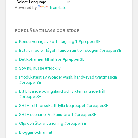
Powered by
Translate
POPULÄRA INLÄGG OCH SIDOR
Konservering av kött - tagning 1 #prepperSE
Bättre med en fågel i handen än tio i skogen #prepperSE
Det kokar ner till siffror #prepperSE
Sov nu, husse #flockliv
Produkttest av WonderWash, handvevad tvättmaskin
#prepperSE
Ett blivande odlingsland och vikten av underhåll
#prepperSE
SHTF - ett försök att fylla begreppet #prepperSE
SHTF-scenario: Vulkanutbrott #prepperSE
Olja och återanvändning #prepperSE
Bloggar och annat