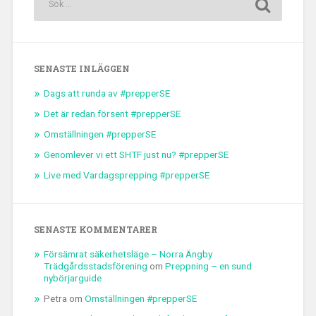
SENASTE INLÄGGEN
Dags att runda av #prepperSE
Det är redan försent #prepperSE
Omställningen #prepperSE
Genomlever vi ett SHTF just nu? #prepperSE
Live med Vardagsprepping #prepperSE
SENASTE KOMMENTARER
Försämrat säkerhetsläge – Norra Ängby
Trädgårdsstadsförening
om
Preppning – en sund
nybörjarguide
Petra
om
Omställningen #prepperSE