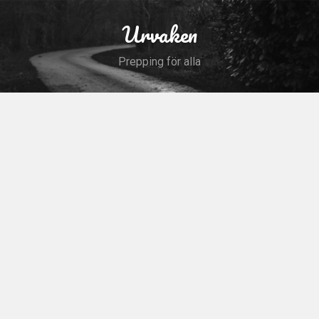
Skip
to
Urvaken
Search
content
Prepping för alla