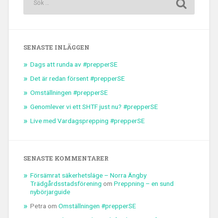
SENASTE INLÄGGEN
Dags att runda av #prepperSE
Det är redan försent #prepperSE
Omställningen #prepperSE
Genomlever vi ett SHTF just nu? #prepperSE
Live med Vardagsprepping #prepperSE
SENASTE KOMMENTARER
Försämrat säkerhetsläge – Norra Ängby
Trädgårdsstadsförening
om
Preppning – en sund
nybörjarguide
Petra
om
Omställningen #prepperSE