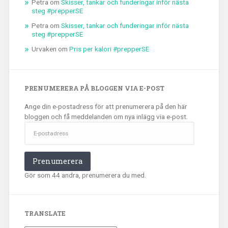
Petra
om
Skisser, tankar och funderingar inför nästa
steg #prepperSE
Petra
om
Skisser, tankar och funderingar inför nästa
steg #prepperSE
Urvaken
om
Pris per kalori #prepperSE
PRENUMERERA PÅ BLOGGEN VIA E-POST
Ange din e-postadress för att prenumerera på den här
bloggen och få meddelanden om nya inlägg via e-post.
E-
postadress
Prenumerera
Gör som 44 andra, prenumerera du med.
TRANSLATE